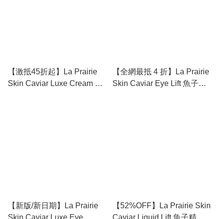
【激抵45折起】La Prairie
【全網最抵 4 折】La Prairie
Skin Caviar Luxe Cream 魚
Skin Caviar Eye Lift 魚子精
子精華瓊貴面霜
華眼部緊緻精華 20ml - 撐起
(50ml/100ml) - 傳奇升級，定
眼輪廓的「液態拉皮」
義肌膚的「反重力」高度
【新版/新日期】La Prairie
【52%OFF】La Prairie Skin
Skin Caviar Luxe Eye
Caviar Liquid Lift 魚子精華