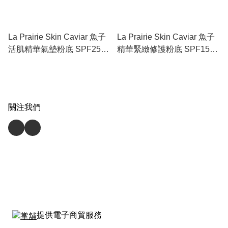
La Prairie Skin Caviar 魚子
La Prairie Skin Caviar 魚子
活肌精華氣墊粉底 SPF25
精華緊緻修護粉底 SPF15
PA+++ (15ml x 2) - 邊化妝邊
(30ml) - 遮瑕+粉底二合一：
提拉的「養膚底妝皇者」
定義「無瑕貴婦肌」的終極
傳奇
關注我們
提供電子商貿服務