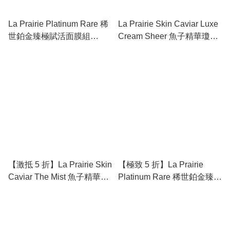
La Prairie Platinum Rare 稀
La Prairie Skin Caviar Luxe
世鉑金臻極賦活面膜組
Cream Sheer 魚子精華瓊貴
(20ml + 0.7ml x 12) - 觸及抗
透潤面霜 (輕盈版)
老天花板的「鉑金逆齡奇
50ml/100ml - 絲滑提拉的
蹟」
「空氣感」傳奇
【激抵 5 折】La Prairie Skin
【極致 5 折】La Prairie
Caviar The Mist 魚子精華噴
Platinum Rare 稀世鉑金臻極
霧 50ml - 隨時隨地為肌膚注
活肌療程 (8ml x 3) - 逆轉時
入「反重力」能量
光的「一個月細胞重啟計
畫」