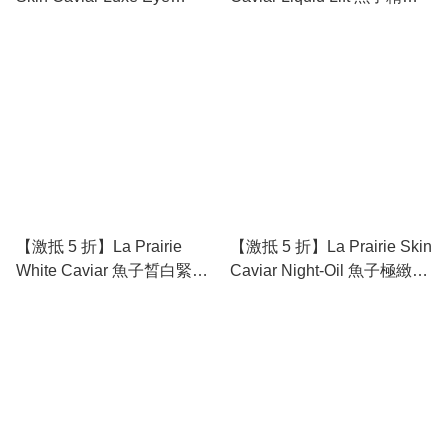
Cream 魚子精華瓊貴緊緻眼
提升緊緻液 50ml - 瞬效提
霜 20ml - 點亮雙眸的「緊緻
拉、定格輪廓的「反重力神
能量罐」
話」
【激抵 5 折】La Prairie
【激抵 5 折】La Prairie Skin
White Caviar 魚子晳白緊緻
Caviar Night-Oil 魚子極緻凝
精華凝露 150ml - 掃除暗
肌精露 20ml - 睡夢中的「緊
沉、開啟「珍珠肌」的拋光
緻塑顏油」
水