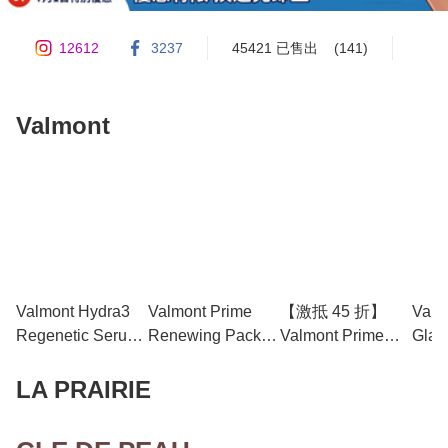
12612
3237
45421 已售出
(141)
Valmont
Valmont Hydra3
Valmont Prime
【激抵 45 折】
Valmo
Regenetic Serum
Renewing Pack
Valmont Prime
Glac
蜜潤補濕精華
升效更新煥膚面膜
Renewing Pack
冰凝
125ml (大容量院
200ml (大容量院
升效更新煥膚面膜
15m
LA PRAIRIE
裝) - 全臉注水的
裝) - 傳說中的「幸
75ml (限定增量裝)
「全
「豪量級導彈」
福面膜」終極囤貨
- 傳說中的「幸福