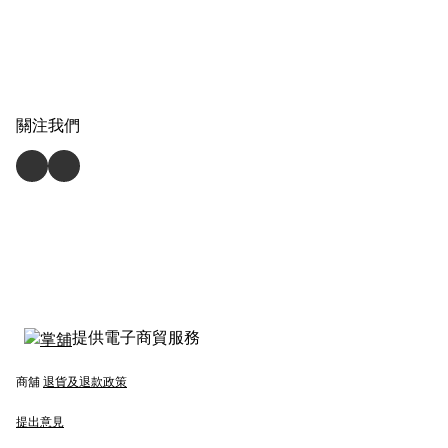
【我們的故事】 大家好，我是 
DutyFreeBen 的創辦人 Ben 哥。

關注我們
在創立這家網店之前，我深知香港女生
對保養的重視，但也明白專櫃高昂的價
格往往讓人卻步。因此，我創立了 
DutyFreeBen，希望能打破「名牌等於
昂貴」的定律。我們的理念很簡單：
「不用飛出國，也能享受免稅店的優惠
提供電子商貿服務
價格。」

商舖
退貨及退款政策
提出意見