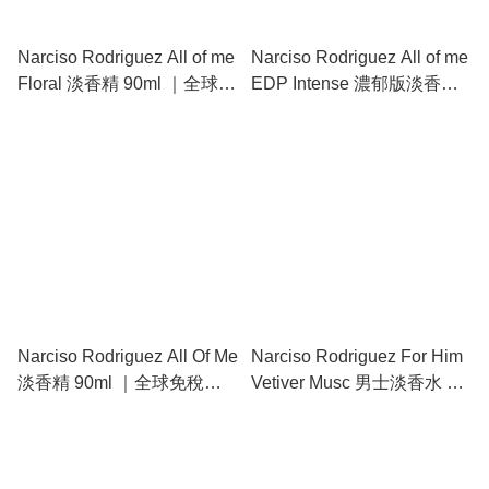
Narciso Rodriguez All of me
Narciso Rodriguez All of me
Floral 淡香精 90ml ｜全球免
EDP Intense 濃郁版淡香精
稅正品・清新脫俗的花漾玫
｜全球免稅正品・更深邃迷
瑰麝香
人的升級版玫瑰麝香宣言
Narciso Rodriguez All Of Me
Narciso Rodriguez For Him
淡香精 90ml ｜全球免稅正
Vetiver Musc 男士淡香水 ｜
品・革新玫瑰麝香的自信宣
全球免稅正品・質感大地與
言
沉穩麝香的完美交織！