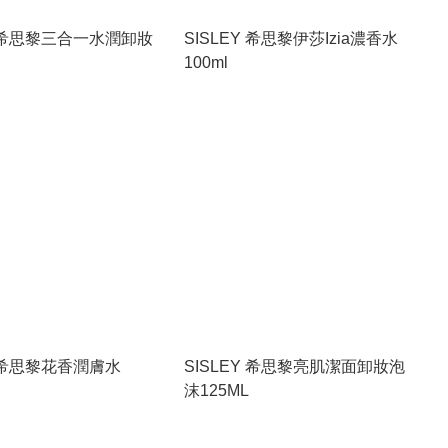
Y 希思黎三合一水潤卸妝
SISLEY 希思黎伊莎Izia濃香水
100ml
Y 希思黎花香潤膚水
SISLEY 希思黎亮肌潔面卸妝泡
沫125ML