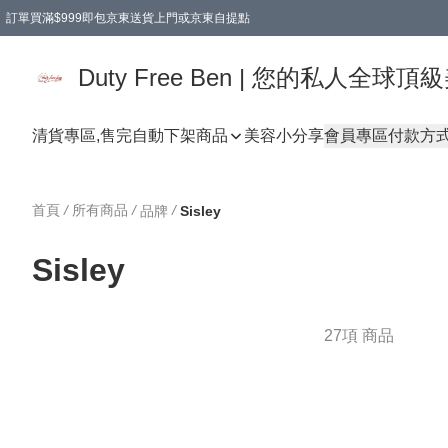
訂單買滿$999即包京東送貨上門或京東自提點
Duty Free Ben | 您的私人全
清貨專區,售完自動下架
商品
美容小分享
會員專區
付款方
首頁
/
所有商品
/
/
品牌
Sisley
Sisley
27項 商品