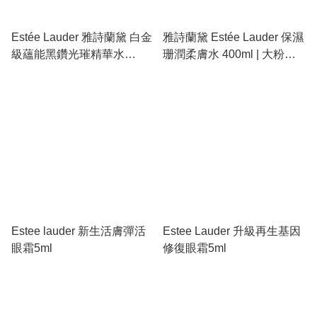
Estée Lauder 雅詩蘭黛 白金
雅詩蘭黛 Estée Lauder 保濕
級蘊能黑鑽光璀精華水
珊潤柔膚水 400ml | 大粉
200ml | 稀世黑鑽松露精萃、
水、乾皮救星、舒緩滋養、
激活膠原自生、極致亮膚修
強效補水
復
Estee lauder 新生活膚彈活
Estee Lauder 升級再生基因
眼霜5ml
修復眼霜5ml