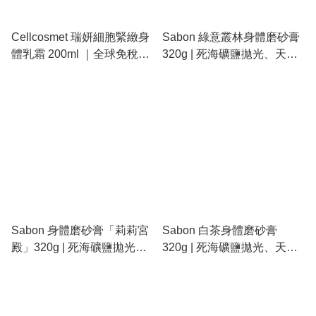
Cellcosmet 瑞妍細胞緊緻身
Sabon 綠意叢林身體磨砂膏
體乳霜 200ml ｜全球免稅正
320g | 死海礦鹽拋光、天然
品・瑞士頂級身體抗衰老緊
精油滋養、深層去角質、重
緻神霜！
現嬰兒般絲滑嫩肌
Sabon 身體磨砂膏「莉莉宮
Sabon 白茶身體磨砂膏
殿」320g | 死海礦鹽拋光、
320g | 死海礦鹽拋光、天然
天然精油潤澤、浪漫茉莉花
精油滋養、純淨清新香氣、
香、重現絲緞般嫩滑肌
重現極致絲滑透亮肌