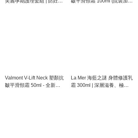
美麗孕期護理套組 | 防妊娠
皺平滑頸霜 100ml (院裝加
紋、緊緻護理、排水消腫
量) - 抹平歲月痕跡的「頸部
小熨斗」
Valmont V-Lift Neck 塑顏抗
La Mer 海藍之謎 身體修護乳
皺平滑頸霜 50ml - 全新
霜 300ml | 深層滋養、極致
AWF5 升級版「頸部小熨
鎖水、改善乾燥脫皮
斗」