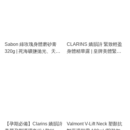
Sabon 綠玫瑰身體磨砂膏
CLARINS 嬌韻詩 緊致輕盈
320g | 死海礦鹽拋光、天然
身體精華露 | 皇牌美體緊緻
精油滋養、清新靈動花香、
霜、淡化紋理、塑造輕盈緊
重現絲滑亮白肌
實線條
【孕期必備】Clarins 嬌韻詩
Valmont V-Lift Neck 塑顏抗