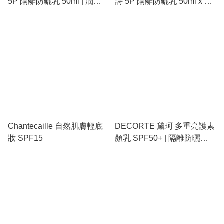
5P 隔離防曬乳 50ml | 潤粉
詩 5P 隔離防曬乳 50ml x 2 |
色 (Rose)、抗污染、提亮去
潤粉色 (Rose)、抗藍光、提
黃、SPF50
亮修正膚色
Chantecaille 自然肌膚輕底
DECORTE 黛珂 多重亮護素
妝 SPF15
顏乳 SPF50+ | 隔離防曬、
提亮修飾、偽素顏必備