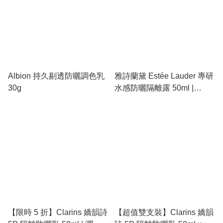
Albion 持久剔透防曬調色乳
雅詩蘭黛 Estée Lauder 專研
30g
水感防曬隔離露 50ml |
Perfectionist Pro Aqua UV、
SPF50/PA++++、抗污染、
輕盈不黏膩
【限時 5 折】Clarins 嬌韻詩
【超值雙支裝】Clarins 嬌韻