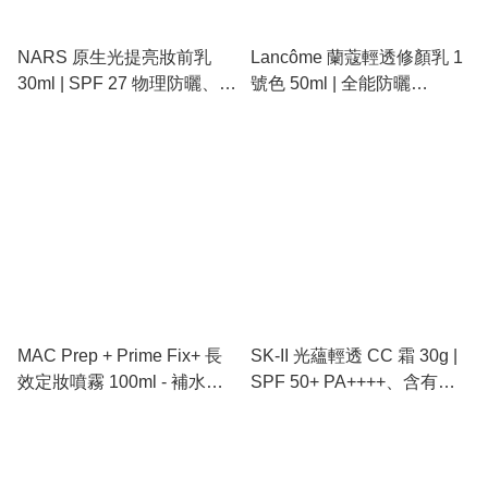
NARS 原生光提亮妝前乳
Lancôme 蘭蔻輕透修顏乳 1
30ml | SPF 27 物理防曬、獨
號色 50ml | 全能防曬
家原生光校色、細緻提亮不
SPF50+、校正膚色、隱形
顯毛孔
毛孔、空氣感無油配方
MAC Prep + Prime Fix+ 長
SK-II 光蘊輕透 CC 霜 30g |
效定妝噴霧 100ml - 補水、
SPF 50+ PA++++、含有
定妝、柔焦，打造 12 小時持
PITERA™、校正膚色提亮
久「發光肌」