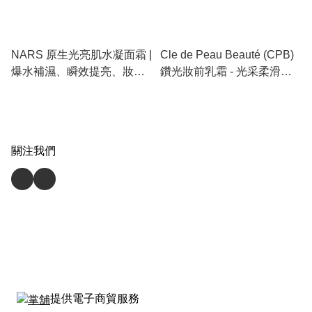
NARS 原生光亮肌水凝面霜 |
Cle de Peau Beauté (CPB)
爆水補濕、瞬效提亮、妝前
鑽光妝前乳霜 - 光采柔滑
打底神器、修復
(37ml) 【 傳說中的「造光
霜」：一抹偽素顏，讓皮膚
自帶高級濾鏡 】
關注我們
提供電子商貿服務