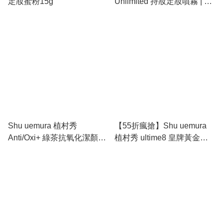
定妝蜜粉15g
Unlimited 持妝定妝噴霧 | 定
妝黑科技、18小時強力控油
成膜防蹭、隱形毛孔持久鎖
妝
Shu uemura 植村秀
【55折瘋搶】Shu uemura
Anti/Oxi+ 綠茶抗氧化潔顏油
植村秀 ultime8 皇牌黃金琥
450ml | 皇牌去黃提亮卸妝
珀養膚潔顏油 450ml | 頂級8
油、深度溶解黑頭、對抗都
大植物精油卸妝油、一秒乳
市污染暗沉肌
化去黑頭、洗出羊絨柔嫩肌