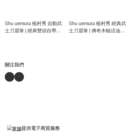
Shu uemura 植村秀 自動武
Shu uemura 植村秀 經典武
士刀眉筆 | 經典雙頭自帶削
士刀眉筆 | 傳奇木軸活油配
筆器與螺旋刷、16小時防水
方、專業削筆刀鋒、12小時
防汗不脫妝、精準勾勒根根
防水防汗不脫妝野生眉筆
分明野生眉
關注我們
提供電子商貿服務