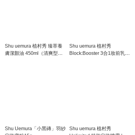
Shu uemura 植村秀 臻萃養
Shu uemura 植村秀
膚潔顏油 450ml（清爽型）|
Block:Booster 3合1妝前乳
皇牌黃金油清爽版、一秒乳
30ml | SPF50+高能防曬隔離
化深層黑頭、極致水感不悶
霜、長效保濕抗暗沉、修飾
痘卸妝油
底妝提亮防護
Shu Uemura「小黑磚」羽紗
Shu uemura 植村秀