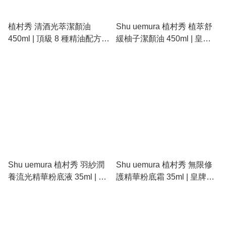
植村秀 清酒光萃潔顏油
Shu uemura 植村秀 植萃舒
450ml | 頂級 8 種精油配方、
緩柚子潔顏油 450ml | 皇牌
溫和深層卸妝、滋潤拋光、
以油養膚一秒乳化、專為油
重現細緻光澤肌
痘敏感肌研發、深度溶解黑
頭卸妝油推薦
Shu uemura 植村秀 羽紗潤
Shu uemura 植村秀 無限修
養流光精華粉底液 35ml | 皇
護精華粉底霜 35ml | 皇牌養
牌養膚精華小方瓶、長效保
膚小方霜、長效奢華滋養不
濕不卡粉起皮、打造頂級原
卡紋、沙漠乾肌熟齡肌頂級
生奶油流光肌
奶油肌底妝