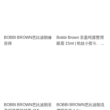
BOBBI BROWN芭比波朗修
Bobbi Brown 至盈呵護豐潤
容掃
眼霜 15ml | 乾紋小熨斗、深
層滋養修復、妝前打底必備
BOBBI BROWN芭比波朗至
BOBBI BROWN芭比波朗流