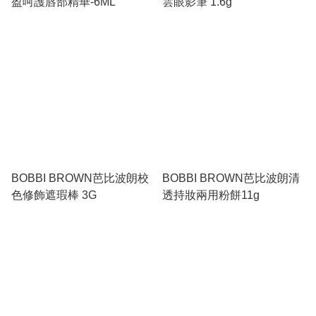
盈呵護唇部精華-6ML
雲眼影筆 1.6g
BOBBI BROWN芭比波朗校
BOBBI BROWN芭比波朗清
色修飾遮瑕棒 3G
透持妝兩用粉餅11g