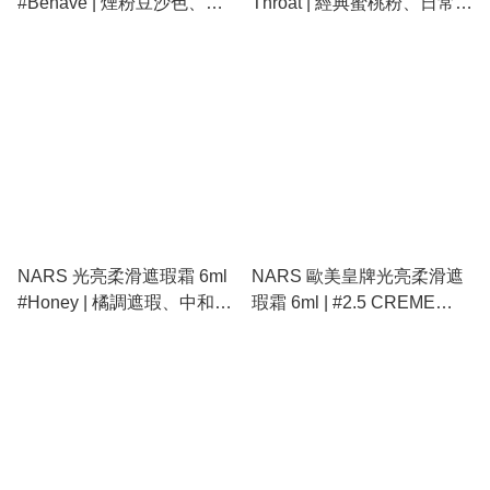
#Behave | 煙粉豆沙色、乾
Throat | 經典蜜桃粉、日常百
枯玫瑰、消腫顯瘦、氣質修
搭、細緻微閃、提升氣色、
容腮紅、細緻粉質
修飾暗沈
NARS 光亮柔滑遮瑕霜 6ml
NARS 歐美皇牌光亮柔滑遮
#Honey | 橘調遮瑕、中和黑
瑕霜 6ml | #2.5 CREME
眼圈、水潤不卡紋、專業級
BRULEE 焦糖布丁、精準修
提亮
正黑眼圈淚溝、長效保濕不
卡紋遮瑕液