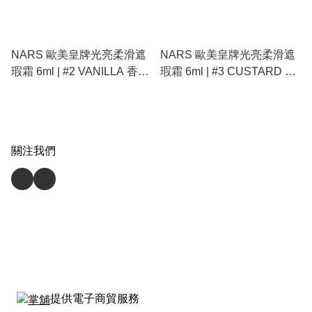
NARS 歐美皇牌光亮柔滑遮
NARS 歐美皇牌光亮柔滑遮
瑕霜 6ml | #2 VANILLA 香草
瑕霜 6ml | #3 CUSTARD 奶
白皙色、萬能隱形痘印雀
油凍自然色、神隱痘印黑眼
斑、提亮眼周淚溝保濕遮瑕
圈斑點、長效保濕不卡紋遮
液
瑕液
關注我們
提供電子商貿服務