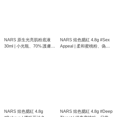
NARS 原生光亮肌粉底液
NARS 炫色腮紅 4.8g #Sex
30ml | 小光瓶、70% 護膚精
Appeal | 柔和蜜桃粉、偽素
華、聚光提亮、隱形瑕疵、
顏神器、減齡腮紅、細緻粉
全天候透亮
質不顯毛孔
NARS 炫色腮紅 4.8g
NARS 炫色腮紅 4.8g #Deep