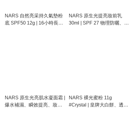
NARS 自然亮采持久氣墊粉
NARS 原生光提亮妝前乳
底 SPF50 12g | 16小時長效
30ml | SPF 27 物理防曬、獨
持妝、高遮瑕抗汗抗氧化、
家原生光校色、細緻提亮不
打造輕透鑽光肌
顯毛孔
NARS 原生光亮肌水凝面霜 |
NARS 裸光蜜粉 11g
爆水補濕、瞬效提亮、妝前
#Crystal | 皇牌大白餅、透明
打底神器、修復
定妝、控油不乾澀、隱形毛
孔、原生光感