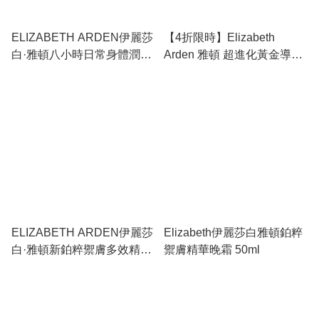
ELIZABETH ARDEN伊麗莎
【4折限時】Elizabeth
白·雅頓八小時日常身體潤膚
Arden 雅頓 超進化黃金導航
乳
膠囊 90粒 | 屏障修復、深層
滋潤彈潤、去乾紋舒緩
ELIZABETH ARDEN伊麗莎
Elizabeth伊麗莎白雅頓鉑粹
白·雅頓新鉑粹禦膚多效精華
禦膚精華晚霜 50ml
液 30ml