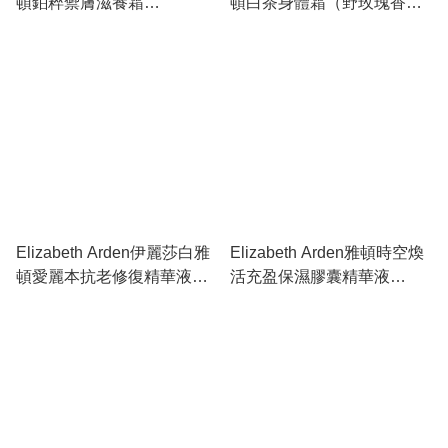
頓鉑粹禦膚滋養霜
頓白茶身體霜（野玫瑰香
SPF30PA++50ml
型）384g
Elizabeth Arden伊麗莎白雅
Elizabeth Arden雅頓時空煥
頓愛麗本抗老修復精華液
活充盈保濕膠囊精華液
30ml
42ml(90粒)