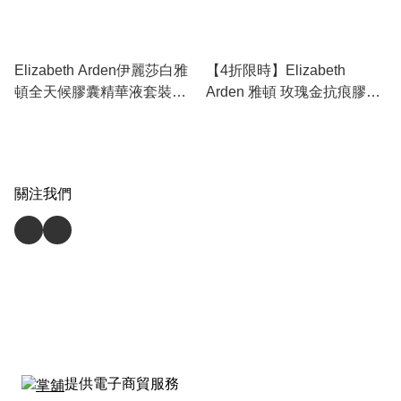
Elizabeth Arden伊麗莎白雅
【4折限時】Elizabeth
頓全天候膠囊精華液套裝
Arden 雅頓 玫瑰金抗痕膠囊
14ml*3
60粒 | A 醇 Retinol 淡化細
紋、修復屏障、收毛孔去皺
關注我們
提供電子商貿服務