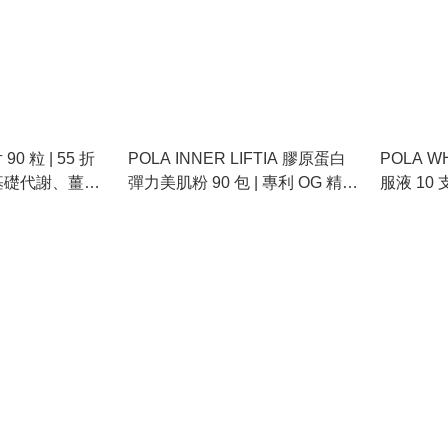
0 粒 | 55 折
POLA INNER LIFTIA 膠原蛋白
POLA W
基礎代謝、薑黃
彈力美肌粉 90 包 | 專利 OG 精
服液 10
臟脂肪
華、鐵分補給、彈力蛋白、全身
身速效美
緊緻去黃
黑成分