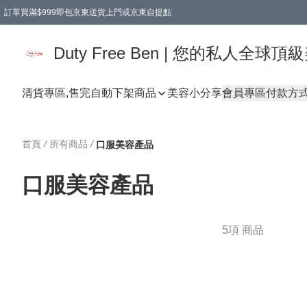
訂單買滿$999即包京東送貨上門或京東自提點
Duty Free Ben | 您的私人全
清貨專區,售完自動下架
商品
美容小分享
會員專區
付款方
首頁
/
所有商品
/
口服美容產品
口服美容產品
5項 商品