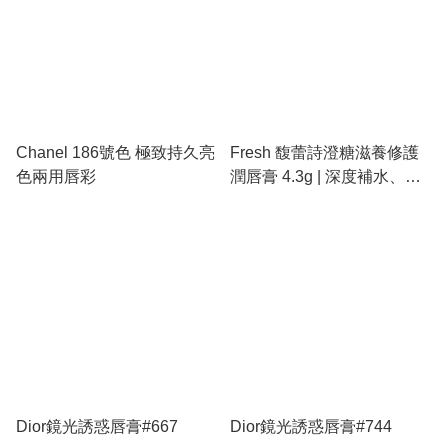
Chanel 186號色 極致持久亮
Fresh 馥蕾詩澄糖滋養修護
色兩用唇彩
潤唇膏 4.3g | 深度補水、淡
化唇紋、天然成分、孕婦可
用、極效修護
Dior鏡光誘惑唇膏#667
Dior鏡光誘惑唇膏#744