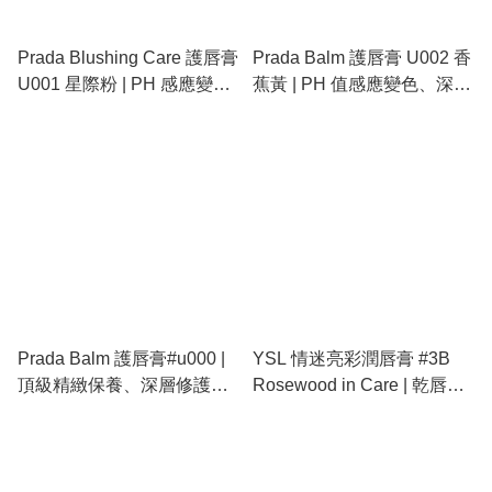
Prada Blushing Care 護唇膏
Prada Balm 護唇膏 U002 香
U001 星際粉 | PH 感應變
蕉黃 | PH 值感應變色、深度
色、細膩星光潤澤、深度修
修護潤澤、高級透亮粉嫩、
護保濕、Prada 頂奢保養美
Prada 前衛美學必備
學
Prada Balm 護唇膏#u000 |
YSL 情迷亮彩潤唇膏 #3B
頂級精緻保養、深層修護、
Rosewood in Care | 乾唇救
淡化唇紋、絲緞潤澤、極簡
星護唇膏、天生好氣色玫瑰
奢華美學
木色、持久滋潤不黏膩