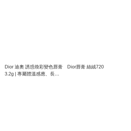
Dior 迪奧 誘惑煥彩變色唇膏
Dior唇膏 絲絨720
3.2g | 專屬體溫感應、長效
滋潤、櫻桃油修復