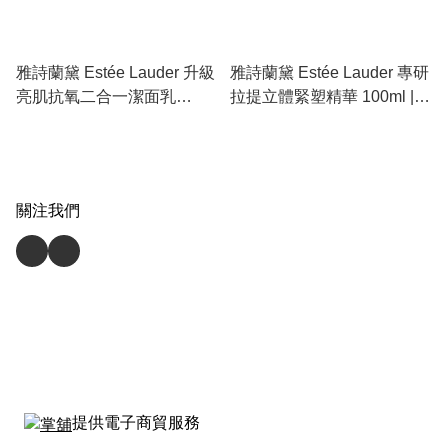
雅詩蘭黛 Estée Lauder 升級
雅詩蘭黛 Estée Lauder 專研
亮肌抗氧二合一潔面乳
拉提立體緊塑精華 100ml |
125ml | 紅石榴洗面奶、深層
小銀瓶、提拉緊緻、淡化法
去黃、控油細緻毛孔、淨化
令紋、重塑 V 臉輪廓
面膜
關注我們
提供電子商貿服務