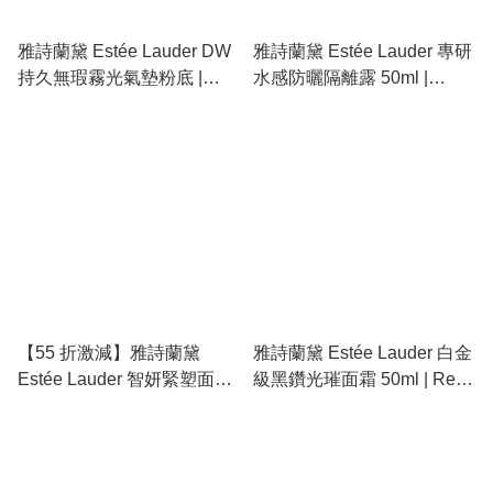
雅詩蘭黛 Estée Lauder DW
雅詩蘭黛 Estée Lauder 專研
持久無瑕霧光氣墊粉底 |
水感防曬隔離露 50ml |
Double Wear Cushion、24
Perfectionist Pro Aqua UV、
小時持妝、遮瑕控油、SPF
SPF50/PA++++、抗污染、
45
輕盈不黏膩
【55 折激減】雅詩蘭黛
雅詩蘭黛 Estée Lauder 白金
Estée Lauder 智妍緊塑面霜
級黑鑽光璀面霜 50ml | Re-
75ml | 膠原霜、提拉緊緻、
Nutriv 黑鑽松露抗老、提拉
撫平細紋、深層修護
緊緻、細胞再生、頂級貴婦
面霜