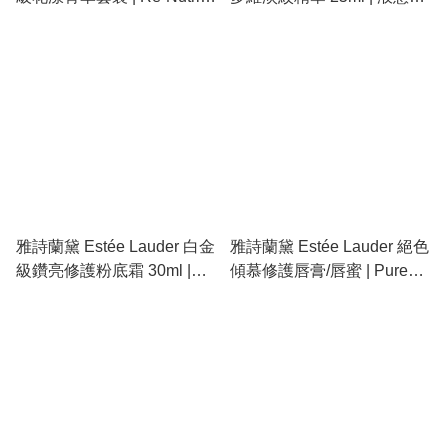
頂級抗老組合、提拉緊緻、
熨斗、精準撫平法令紋、魚
修復精華水+面霜+眼霜
尾紋、抬頭紋
雅詩蘭黛 Estée Lauder 白金
雅詩蘭黛 Estée Lauder 絕色
級鑽亮修護粉底霜 30ml |
傾慕修護唇膏/唇蜜 | Pure
Re-Nutriv 頂級養膚底妝、抗
Color Envy Lip Care、玻尿
老粉底、保濕遮瑕、貴婦發
酸補水、淡化唇紋、粉嫩護
光肌
唇