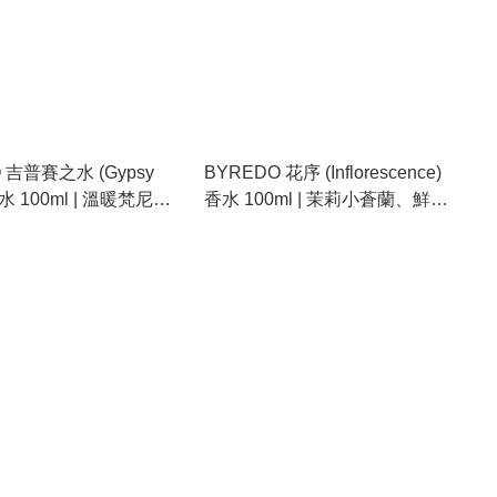
 吉普賽之水 (Gypsy
BYREDO 花序 (Inflorescence)
香水 100ml | 溫暖梵尼
香水 100ml | 茉莉小蒼蘭、鮮嫩
、檸檬 | 經典木質中性
花簇、清爽綠意花香調