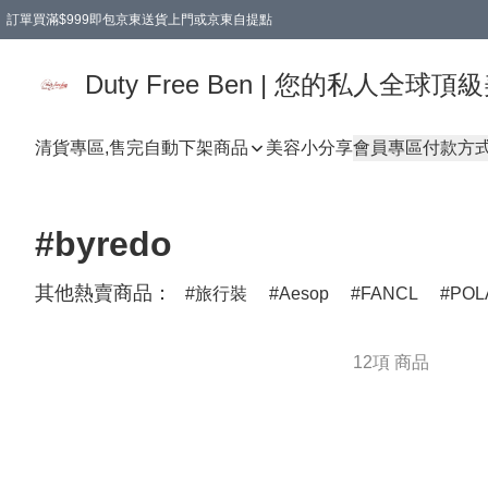
訂單買滿$999即包京東送貨上門或京東自提點
Duty Free Ben | 您的私人全
清貨專區,售完自動下架
商品
美容小分享
會員專區
付款方
#byredo
其他熱賣商品：
旅行裝
Aesop
FANCL
POL
12項 商品