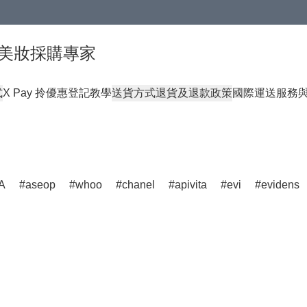
球頂級美妝採購專家
式
X Pay 拎優惠登記教學
送貨方式
退貨及退款政策
國際運送服務
A
aseop
whoo
chanel
apivita
evi
evidens