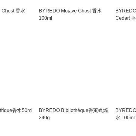
 Ghost 香水
BYREDO Mojave Ghost 香水
BYREDO
100ml
Cedar) 
調、鉛筆
Afrique香水50ml
BYREDO Bibliothèque香薰蠟燭
BYREDO
240g
水 100
衫味、經