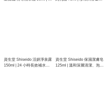
奇延命草、極致緊塑、奢華
經典全能修復、乾皮救星
修復
資生堂 Shiseido 活妍淨泉露
資生堂 Shiseido 保濕潔膚皂
150ml | 24 小時長效補水、
125ml | 溫和深層清潔、泡沫
軟化角質、去黃亮膚
細膩、所有膚質適用