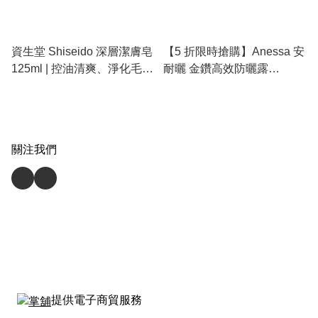
資生堂 Shiseido 深層潔膚皂
【5 折限時搶購】Anessa 安
125ml | 控油清爽、淨化毛
耐曬 金鑽高效防曬露
孔、擊退黑頭暗粒
60/90ml | 巨無霸增量、地表
最強防曬、防水汗熱
關注我們
提供電子商貿服務