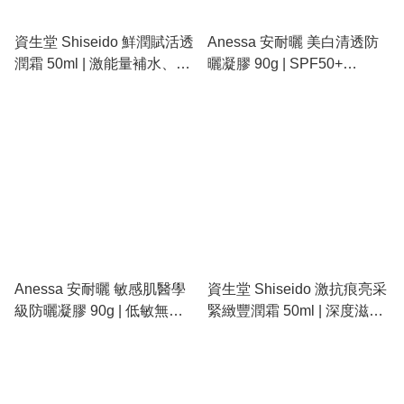
資生堂 Shiseido 鮮潤賦活透
Anessa 安耐曬 美白清透防
潤霜 50ml | 激能量補水、深
曬凝膠 90g | SPF50+
層滲透、改善乾紋
PA++++、美白祛斑、清爽水
感
Anessa 安耐曬 敏感肌醫學
資生堂 Shiseido 激抗痕亮采
級防曬凝膠 90g | 低敏無添
緊緻豐潤霜 50ml | 深度滋
加、物理性防曬、幼兒適用
養、立體拉提、去黃亮白