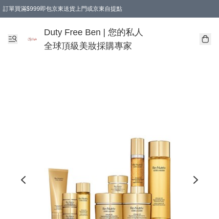
訂單買滿$999即包京東送貨上門或京東自提點
Duty Free Ben | 您的私人
全球頂級美妝採購專家