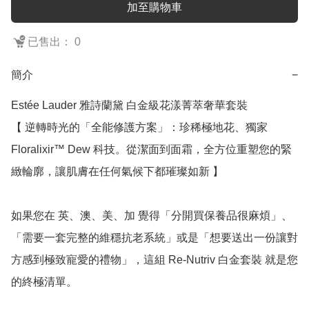
加至購物車
已售出： 0
簡介
−
Estée Lauder 雅詩蘭黛 白金級花漾菁萃奢華套裝

【 逆轉時光的「全能修護方案」：珍稀極地花、獨家 
Floralixir™ Dew 科技。從潔面到面霜，全方位重塑您的緊
緻輪廓，讓肌膚在任何氣候下都璀璨如新 】

如果您在 英、澳、美、加 覺得「分開買保養品很麻煩」、
「需要一套完整的維穩抗老系統」或是「想要送出一份讓對
方感到極致寵愛的禮物」，這組 Re-Nutriv 白金套裝 就是您
的終極清單。
