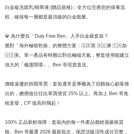
白金級洗面乳/精華液 (贈品規格)：全方位完善您的保養流
程，確保每一層都是最頂級的白金能量。

💎 為什麼在「Duty Free Ben」入手白金級套裝？

應對「海外極致乾燥」的整體方案：🇬🇧英 🇦🇺澳 🇨🇦加 
🇺🇸美。單一產品有時難以對抗極端天氣，整套使用能建立
強大的「修護閉環」。Ben 哥現貨直送。

價格遠優於拆開單買：套裝通常是專櫃為了回饋核心顧客推
出的，總價值往往比單買便宜 25% 以上。再加上 Ben 哥免
稅直發，CP 值高到飛起！

100% 正品新鮮保障：套裝內的每一件產品都經過嚴格質
檢。Ben 哥嚴選 2026 最新批次，保證頂級活性成分完整，