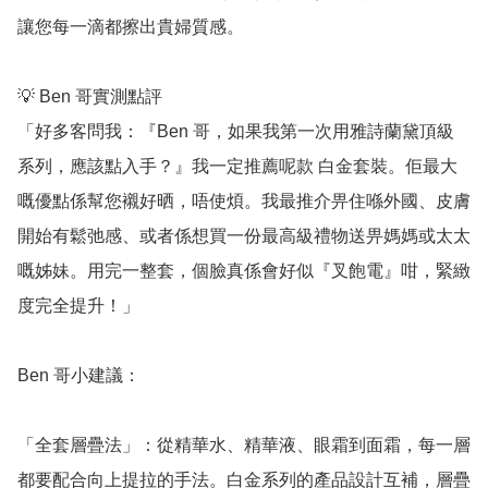
讓您每一滴都擦出貴婦質感。

💡 Ben 哥實測點評

「好多客問我：『Ben 哥，如果我第一次用雅詩蘭黛頂級
系列，應該點入手？』我一定推薦呢款 白金套裝。佢最大
嘅優點係幫您襯好晒，唔使煩。我最推介畀住喺外國、皮膚
開始有鬆弛感、或者係想買一份最高級禮物送畀媽媽或太太
嘅姊妹。用完一整套，個臉真係會好似『叉飽電』咁，緊緻
度完全提升！」

Ben 哥小建議：

「全套層疊法」：從精華水、精華液、眼霜到面霜，每一層
都要配合向上提拉的手法。白金系列的產品設計互補，層疊