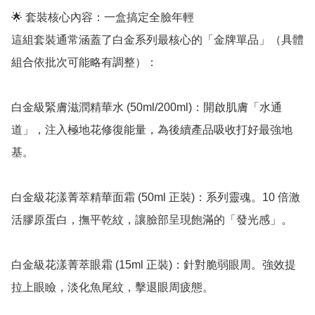
🌟 套裝核心內容：一盒搞定全臉年輕

這組套裝通常涵蓋了白金系列最核心的「金牌單品」（具體
組合依批次可能略有調整）：

白金級緊膚滋潤精華水 (50ml/200ml)：開啟肌膚「水通
道」，注入極地花修復能量，為後續產品吸收打好最強地
基。

白金級花漾菁萃精華面霜 (50ml 正裝)：系列靈魂。10 倍激
活膠原蛋白，撫平乾紋，讓臉部呈現飽滿的「發光感」。

白金級花漾菁萃眼霜 (15ml 正裝)：針對脆弱眼周。強效提
拉上眼瞼，淡化魚尾紋，擊退眼周疲態。
