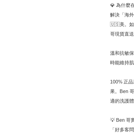
💎 為什麼在
解決「海外保
🇺🇸美
哥現貨直送
溫和抗敏保
時能維持肌
100% 
果。Ben
適的洗護體
💡 Ben 
「好多客問