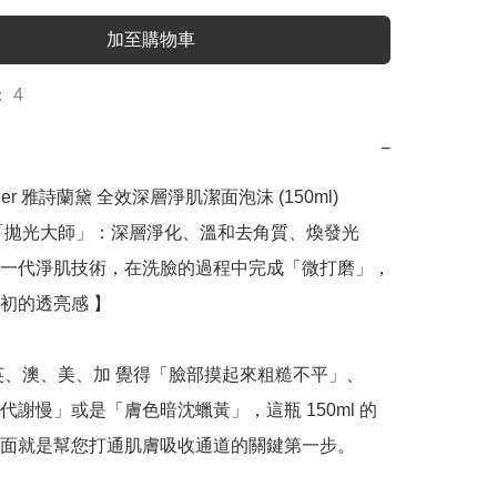
加至購物車
 4
−
auder 雅詩蘭黛 全效深層淨肌潔面泡沫 (150ml)

「拋光大師」：深層淨化、溫和去角質、煥發光
一代淨肌技術，在洗臉的過程中完成「微打磨」，
初的透亮感 】

英、澳、美、加 覺得「臉部摸起來粗糙不平」、
代謝慢」或是「膚色暗沈蠟黃」，這瓶 150ml 的
面就是幫您打通肌膚吸收通道的關鍵第一步。
