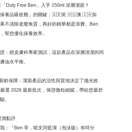
「Duty Free Ben」入手 150ml 深層潔面？

養品吸收難」的關鍵：🇬🇧英 🇦🇺澳 🇨🇦加 
。如果不清除老廢角質，再好的精華都是浪費。Ben 
，幫您優化保養效率。

證：經皮膚科專家測試，這款產品在深層清潔的同
膚油水平衡。

正品新鮮保障：潔面產品的活性與質地決定了拋光效
 哥嚴選 2026 最新批次，保證微粒細膩，帶給您最舒
驗。

哥實測點評

我：『Ben 哥，呢支同藍潔（泡沬版）有咩分