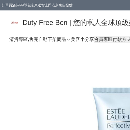
訂單買滿$999即包京東送貨上門或京東自提點
Duty Free Ben | 您的私人全
清貨專區,售完自動下架
商品
美容小分享
會員專區
付款方