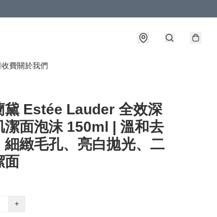
與收費
關於我們
 Estée Lauder 全效深
潔面泡沫 150ml | 溫和去
、細緻毛孔、亮白拋光、二
潔面
+