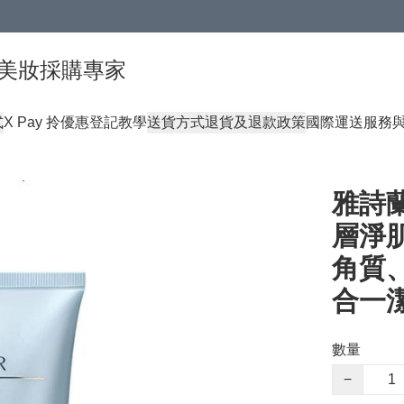
球頂級美妝採購專家
式
X Pay 拎優惠登記教學
送貨方式
退貨及退款政策
國際運送服務
雅詩蘭黛
層淨肌
角質
合一
數量
−