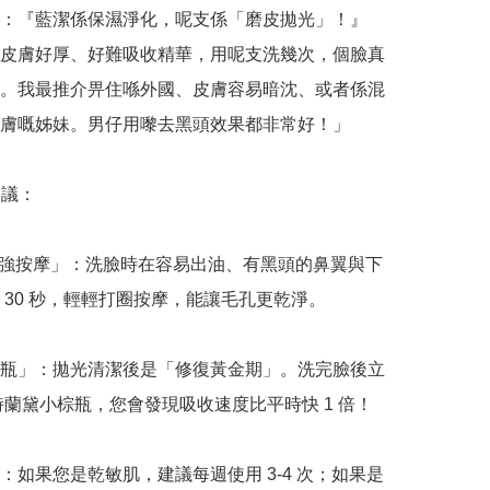
：『藍潔係保濕淨化，呢支係「磨皮拋光」！』 
皮膚好厚、好難吸收精華，用呢支洗幾次，個臉真
。我最推介畀住喺外國、皮膚容易暗沈、或者係混
膚嘅姊妹。男仔用嚟去黑頭效果都非常好！」

議：

加強按摩」：洗臉時在容易出油、有黑頭的鼻翼與下
 30 秒，輕輕打圈按摩，能讓毛孔更乾淨。

瓶」：拋光清潔後是「修復黃金期」。洗完臉後立
詩蘭黛小棕瓶，您會發現吸收速度比平時快 1 倍！

：如果您是乾敏肌，建議每週使用 3-4 次；如果是