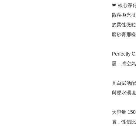
🌟 核心
微粒拋光技術 (
的柔性微粒
磨砂膏那樣
Perfec
層，將空氣
亮白賦活配
與硬水環境
大容量 1
省，性價比