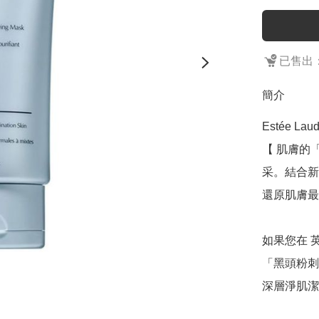
已售出：
簡介
Estée L
【 肌膚的
采。結合新
還原肌膚最
如果您在 
「黑頭粉刺
深層淨肌潔