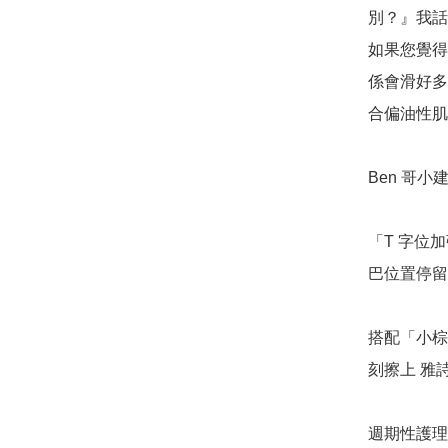
別？』我話
如果您覺得
係會滑好多
合偏油性肌
Ben 哥小建
「T 字位
巴位置停留
搭配「小棕
刻擦上 雅
週期性護理