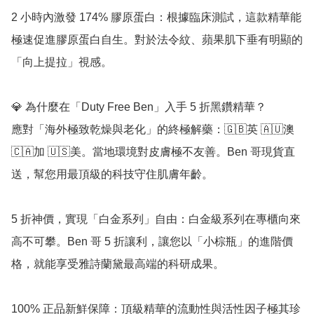
2 小時內激發 174% 膠原蛋白：根據臨床測試，這款精華能
極速促進膠原蛋白自生。對於法令紋、蘋果肌下垂有明顯的
「向上提拉」視感。

💎 為什麼在「Duty Free Ben」入手 5 折黑鑽精華？

應對「海外極致乾燥與老化」的終極解藥：🇬🇧英 🇦🇺澳 
🇨🇦加 🇺🇸美。當地環境對皮膚極不友善。Ben 哥現貨直
送，幫您用最頂級的科技守住肌膚年齡。

5 折神價，實現「白金系列」自由：白金級系列在專櫃向來
高不可攀。Ben 哥 5 折讓利，讓您以「小棕瓶」的進階價
格，就能享受雅詩蘭黛最高端的科研成果。

100% 正品新鮮保障：頂級精華的流動性與活性因子極其珍