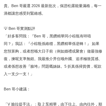
貴。Ben 哥嚴選 2026 最新批次，保證松露能量滿格，每一
滴都讓您感受到緊緻感。

💡 Ben 哥實測點評

「好多客問我：『Ben 哥，黑鑽精華同小棕瓶有咩唔
同？』我話：『小棕瓶係維穩，黑鑽精華係逆轉！』 如果
您預算夠，或者想喺大日子前（例如婚禮或聚會）做最強修
復，揀呢支準無錯。我最推介畀住喺外國、追求極致質感、
或者係想改善『臉垮』問題嘅姊妹。5 折真係掃貨價，呢款
入一支少一支！」

Ben 哥小建議：

「V 臉拉提手法」：取 2 泵精華，由下往上、由內往外，順