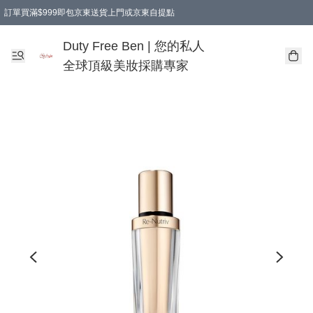
訂單買滿$999即包京東送貨上門或京東自提點
Duty Free Ben | 您的私人
全球頂級美妝採購專家