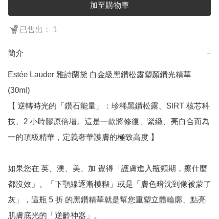
加至購物車
已售出： 1
簡介
−
Estée Lauder 雅詩蘭黛 白金級黑鑽松露塑顏鑽光精華 
(30ml)

【 逆轉時光的「鑽石能量」：珍稀黑鑽松露、SIRT 核芯科
技、2 小時膠原倍增。這是一款將修復、緊緻、亮白合而為
一的頂級精華，定義奢華護膚的極致高度 】

如果您在 英、澳、美、加 覺得「護膚進入瓶頸期，擦什麼
都沒效」、「下顎線逐漸模糊」或是「膚色暗沈到像被蒙了
灰」，這瓶 5 折 的黑鑽精華就是幫您重塑立體輪廓、點亮
肌膚底光的「逆齡神器」。
