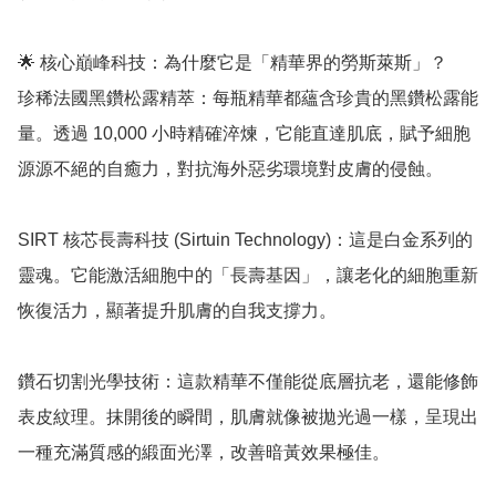
🌟 核心巔峰科技：為什麼它是「精華界的勞斯萊斯」？

珍稀法國黑鑽松露精萃：每瓶精華都蘊含珍貴的黑鑽松露能
量。透過 10,000 小時精確淬煉，它能直達肌底，賦予細胞
源源不絕的自癒力，對抗海外惡劣環境對皮膚的侵蝕。

SIRT 核芯長壽科技 (Sirtuin Technology)：這是白金系列的
靈魂。它能激活細胞中的「長壽基因」，讓老化的細胞重新
恢復活力，顯著提升肌膚的自我支撐力。

鑽石切割光學技術：這款精華不僅能從底層抗老，還能修飾
表皮紋理。抹開後的瞬間，肌膚就像被拋光過一樣，呈現出
一種充滿質感的緞面光澤，改善暗黃效果極佳。
