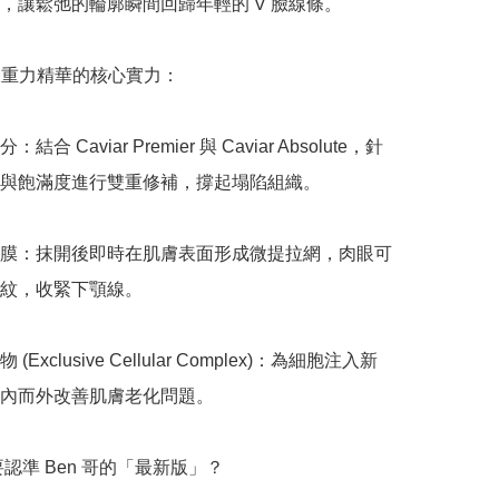
，讓鬆弛的輪廓瞬間回歸年輕的 V 臉線條。

反重力精華的核心實力：

合 Caviar Premier 與 Caviar Absolute，針
與飽滿度進行雙重修補，撐起塌陷組織。

膜：抹開後即時在肌膚表面形成微提拉網，肉眼可
紋，收緊下顎線。

Exclusive Cellular Complex)：為細胞注入新
內而外改善肌膚老化問題。

要認準 Ben 哥的「最新版」？
