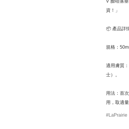
V 臉唔落
資！」

📦 產品詳情
規格：50m
適用膚質：
士）。

用法：首次
用，取適量
LaPrairie