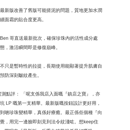
最新版改善了舊版可能搓泥的問題，質地更加水潤
續面霜的貼合度更高。

Ben 哥直送最新批次，確保珍珠內的活性成分處
態，激活瞬間即是修復巔峰。

不只是暫時性的拉提，長期使用能顯著提升肌膚自
預防深刻皺紋產生。

n 哥實測點評： 「呢支係我店入面嘅『鎮店之寶』，亦
坑 LP 嘅第一支精華。最新版嘅按鈕設計更好用，
到啲珍珠變精華，真係好療癒。最正係佢個種『向
覺，用完一邊臉即刻見到法令紋淺咗。想keep住 