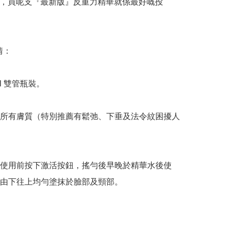
垂，買呢支『最新版』反重力精華就係最好嘅投
：

l 雙管瓶裝。

所有膚質（特別推薦有鬆弛、下垂及法令紋困擾人
使用前按下激活按鈕，搖勻後早晚於精華水後使
由下往上均勻塗抹於臉部及頸部。