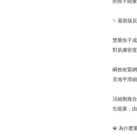
的魚子能量
✨ 最新版
雙重魚子成分：結
對肌膚密度
瞬效收緊網
見地平滑細
活細胞複合物 (
生能量，由
💎 為什麼