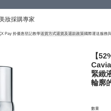
球頂級美妝採購專家
式
X Pay 拎優惠登記教學
送貨方式
退貨及退款政策
國際運送服務
【52%
Cavi
緊緻液
輪廓
數量