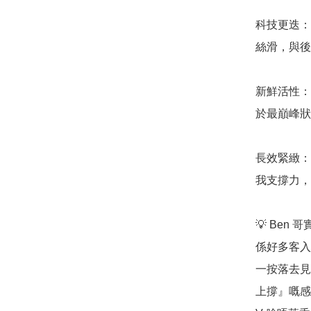
科技更迭：
絲滑，與後
新鮮活性：
於最巔峰狀
長效緊緻：
我支撐力，
💡 Be
係好多客入
一按落去見
上撐』嘅感