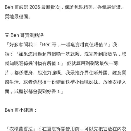
Ben 哥嚴選 2026 最新批次，保證包裝精美、香氣最鮮濃、
質地最穩固。

💡 Ben 哥實測點評

「好多客問我：『Ben 哥，一嚿皂賣咁貴值唔值？』我
話：『如果您用過超市個啲一洗就溶、洗完乾到痕嘅皂，您
就知呢嚿係幾咁物有所值！』 佢就算用到剩返最後一薄
片，都係硬身、起泡力強嘅。我最推介畀住喺外國、鍾意質
感生活、或者係想搵一份體面送禮小物嘅姊妹。放喺衣櫃入
面，成櫃衫都會變到好香！」

Ben 哥小建議：

「衣櫃薰香法」：在還沒拆開使用前，可以先把它放在內衣