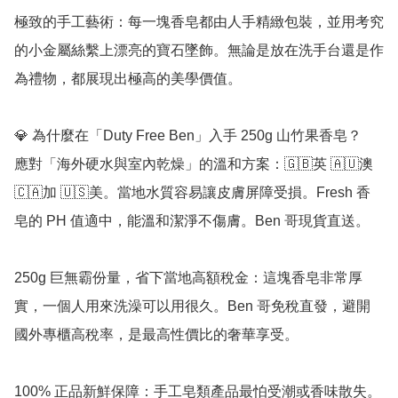
極致的手工藝術：每一塊香皂都由人手精緻包裝，並用考究
的小金屬絲繫上漂亮的寶石墜飾。無論是放在洗手台還是作
為禮物，都展現出極高的美學價值。

💎 為什麼在「Duty Free Ben」入手 250g 山竹果香皂？

應對「海外硬水與室內乾燥」的溫和方案：🇬🇧英 🇦🇺澳 
🇨🇦加 🇺🇸美。當地水質容易讓皮膚屏障受損。Fresh 香
皂的 PH 值適中，能溫和潔淨不傷膚。Ben 哥現貨直送。

250g 巨無霸份量，省下當地高額稅金：這塊香皂非常厚
實，一個人用來洗澡可以用很久。Ben 哥免稅直發，避開
國外專櫃高稅率，是最高性價比的奢華享受。

100% 正品新鮮保障：手工皂類產品最怕受潮或香味散失。