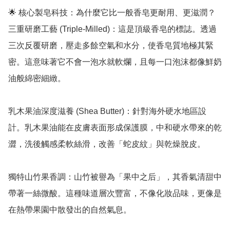
🌟 核心製皂科技：為什麼它比一般香皂更耐用、更滋潤？

三重研磨工藝 (Triple-Milled)：這是頂級香皂的標誌。透過
三次反覆研磨，壓走多餘空氣和水分，使香皂質地極其緊
密。這意味著它不會一泡水就軟爛，且每一口泡沫都像鮮奶
油般綿密細緻。

乳木果油深度滋養 (Shea Butter)：針對海外硬水地區設
計。乳木果油能在皮膚表面形成保護膜，中和硬水帶來的乾
澀，洗後觸感柔軟絲滑，改善「蛇皮紋」與乾燥脫皮。

獨特山竹果香調：山竹被譽為「果中之后」，其香氣清甜中
帶著一絲微酸。這種味道層次豐富，不像化妝品味，更像是
在熱帶果園中散發出的自然氣息。
