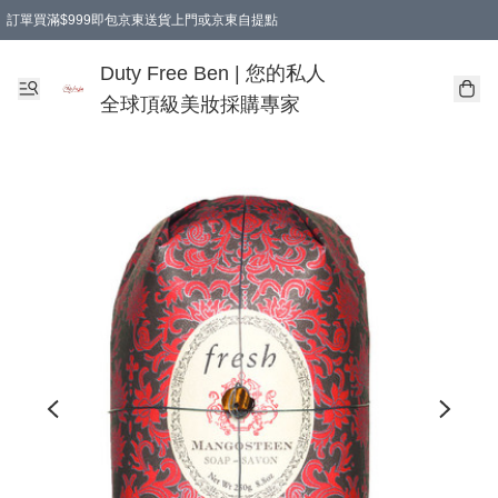
訂單買滿$999即包京東送貨上門或京東自提點
Duty Free Ben | 您的私人
全球頂級美妝採購專家