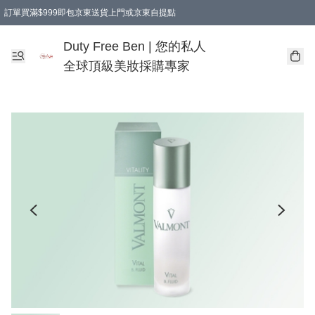
訂單買滿$999即包京東送貨上門或京東自提點
Duty Free Ben | 您的私人
全球頂級美妝採購專家