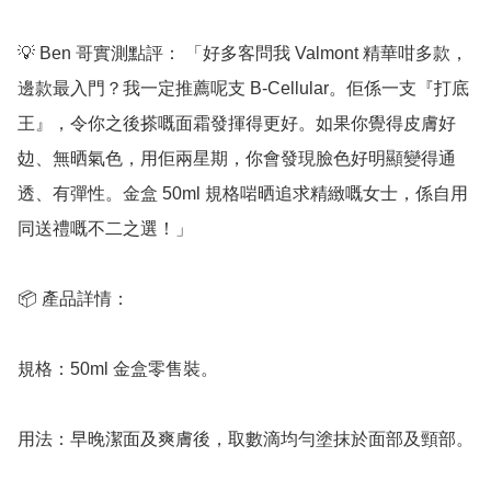
💡 Ben 哥實測點評： 「好多客問我 Valmont 精華咁多款，
邊款最入門？我一定推薦呢支 B-Cellular。佢係一支『打底
王』，令你之後搽嘅面霜發揮得更好。如果你覺得皮膚好
攰、無晒氣色，用佢兩星期，你會發現臉色好明顯變得通
透、有彈性。金盒 50ml 規格啱晒追求精緻嘅女士，係自用
同送禮嘅不二之選！」

📦 產品詳情：

規格：50ml 金盒零售裝。

用法：早晚潔面及爽膚後，取數滴均勻塗抹於面部及頸部。
