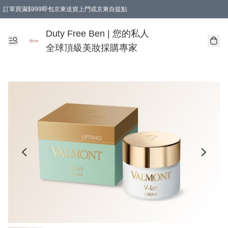
訂單買滿$999即包京東送貨上門或京東自提點
Duty Free Ben | 您的私人
全球頂級美妝採購專家