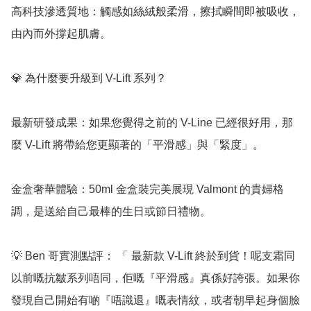
高科技滲透質地：觸感如絲絨般柔滑，擦拭瞬間即被吸收，
由內而外撐起肌膚。

💎 為什麼要升級到 V-Lift 系列？

最新研發成果：如果您覺得之前的 V-Line 已經很好用，那
麼 V-Lift 將帶給您更顯著的「平滑感」與「緊度」。

金盒奢華體驗：50ml 金盒裝完美展現 Valmont 的貴婦格
調，是送給自己最棒的生日或節日禮物。

💡 Ben 哥實測點評： 「 最新款 V-Lift 終於到貨！呢支霜同
以前嘅抗皺系列唔同，佢嘅『平滑感』真係好誇張。如果你
發現自己開始有啲『唔識退』嘅表情紋，或者朝早起身個臉