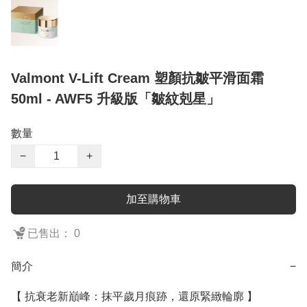
Valmont V-Lift Cream 塑顏抗皺平滑面霜
50ml - AWF5 升級版「皺紋剋星」
數量
−
+
加至購物車
已售出： 0
簡介
−
【 抗衰老新巔峰：抹平歲月痕跡，還原緊緻輪廓 】
