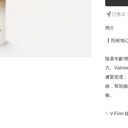
已售出：
簡介
【 拒絕地
隨著年齡增
力。Valm
膚緊密度」
維，幫助臉
條。

✨ V-Fir