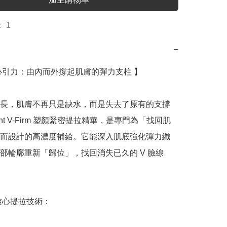
 1
−
心引力：由內而外撐起肌膚的彈力支柱 】

長，肌膚不再只是缺水，而是失去了原有的支撐
ont V-Firm 塑顏緊密提拉精華，是專門為「找回肌
而設計的高濃度補給。它能深入肌底強化彈力纖
部輪廓重新「歸位」，找回消失已久的 V 臉線
m 核心提拉技術：
