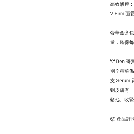
高效滲透：
V-Firm 
奢華金盒包
量，確保每
💡 Ben
別？精華係
支 Ser
到皮膚有一
鬆弛、收緊輪
📦 產品詳情