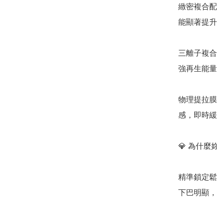
緻密複合配方
能顯著提升
三離子複合 
強再生能量
物理提拉膜
感，即時緩
💎 為什麼妳
精準鎖定鬆
下巴明顯，