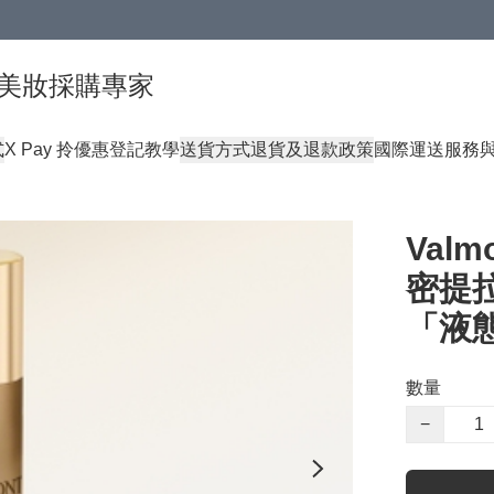
球頂級美妝採購專家
式
X Pay 拎優惠登記教學
送貨方式
退貨及退款政策
國際運送服務
Valm
密提拉
「液
數量
−