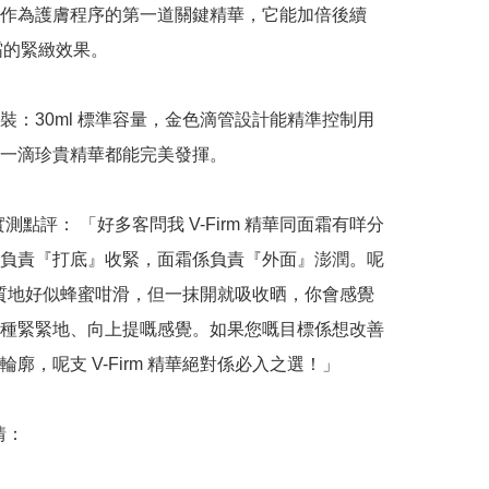
作為護膚程序的第一道關鍵精華，它能加倍後續 
面霜的緊緻效果。

裝：30ml 標準容量，金色滴管設計能精準控制用
一滴珍貴精華都能完美發揮。

 哥實測點評： 「好多客問我 V-Firm 精華同面霜有咩分
負責『打底』收緊，面霜係負責『外面』澎潤。呢
um 質地好似蜂蜜咁滑，但一抹開就吸收晒，你會感覺
種緊緊地、向上提嘅感覺。如果您嘅目標係想改善
廓，呢支 V-Firm 精華絕對係必入之選！」

：
