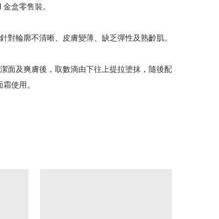
l 金盒零售裝。

針對輪廓不清晰、皮膚變薄、缺乏彈性及熟齡肌。

潔面及爽膚後，取數滴由下往上提拉塗抹，隨後配
m 面霜使用。