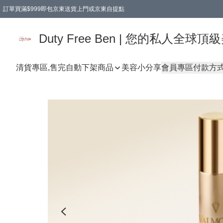
訂單買滿$999即包京東送貨上門或京東自提點
Duty Free Ben | 您的私人全
清貨專區,售完自動下架
商品
美容小分享
會員專區
付款方