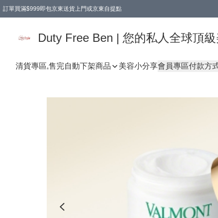
訂單買滿$999即包京東送貨上門或京東自提點
Duty Free Ben | 您的私人全
清貨專區,售完自動下架
商品
美容小分享
會員專區
付款方