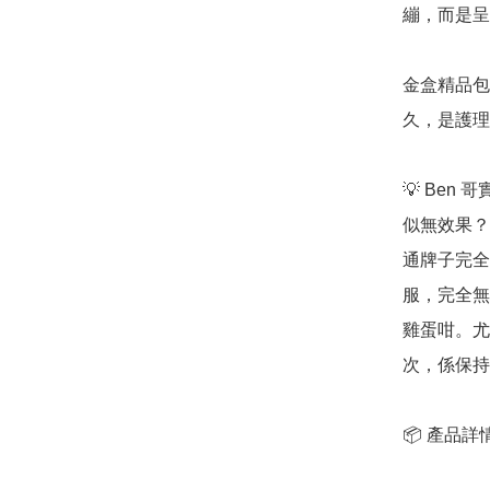
繃，而是呈
金盒精品包
久，是護理
💡 Be
似無效果？
通牌子完全
服，完全無
雞蛋咁。尤
次，係保持
📦 產品詳情