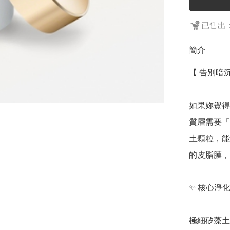
已售出：
簡介
【 告別暗
如果妳覺得
質層需要「
土顆粒，能
的皮脂膜，
✨ 核心淨化
極細矽藻土