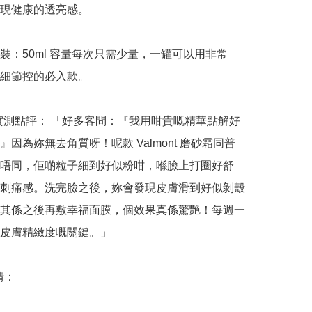
現健康的透亮感。

裝：50ml 容量每次只需少量，一罐可以用非常
細節控的必入款。

n 哥實測點評： 「好多客問：『我用咁貴嘅精華點解好
』因為妳無去角質呀！呢款 Valmont 磨砂霜同普
唔同，佢啲粒子細到好似粉咁，喺臉上打圈好舒
刺痛感。洗完臉之後，妳會發現皮膚滑到好似剝殼
其係之後再敷幸福面膜，個效果真係驚艷！每週一
皮膚精緻度嘅關鍵。」

：
