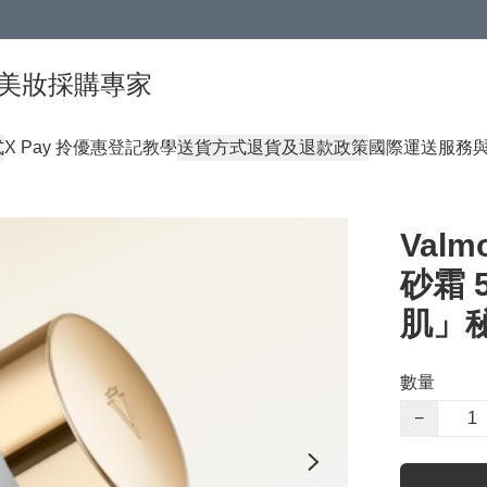
球頂級美妝採購專家
式
X Pay 拎優惠登記教學
送貨方式
退貨及退款政策
國際運送服務
Valm
砂霜 
肌」
數量
−