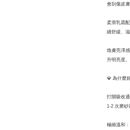
會刮傷皮膚
柔滑乳霜配
續舒緩、滋
煥膚亮澤感
升明亮度。

💎 為什
打開吸收通
1-2 次
極緻溫和：