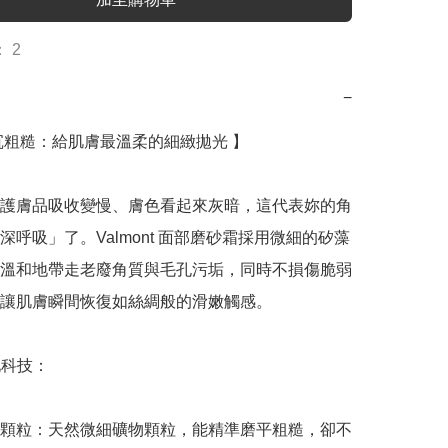
 2
−
沉粗糙：給肌膚最溫柔的細緻拋光 】

護膚品吸收變慢、膚色看起來灰暗，這代表妳的角
深呼吸」了。Valmont 面部磨砂霜採用微細的矽藻
溫和地帶走老廢角質與毛孔污垢，同時不損傷脆弱
讓肌膚瞬間恢復如絲綢般的滑嫩觸感。

科技：

顆粒：天然微細礦物顆粒，能精準磨平粗糙，卻不