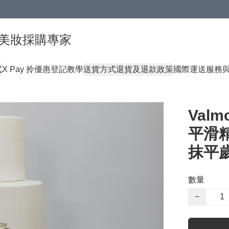
球頂級美妝採購專家
式
X Pay 拎優惠登記教學
送貨方式
退貨及退款政策
國際運送服務
Valm
平滑精
抹平
數量
−