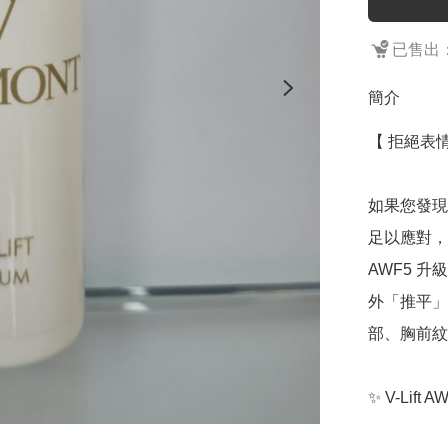
已售出：
簡介
【 拒絕表情
如果您發現
足以應對，這
AWF5 
外「推平」
部、胸前紋
✨ V-Lift