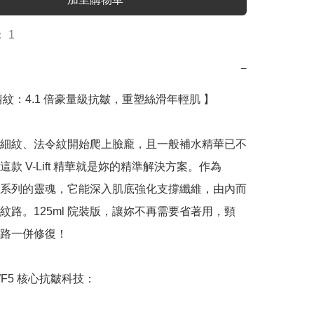
 1
−
紋：4.1 倍豪量級抗皺，重塑絲滑年輕肌 】

細紋、法令紋開始爬上臉龐，且一般補水精華已不
款 V-Lift 精華就是妳的精準解決方案。作為 
升級系列的靈魂，它能深入肌底強化支撐纖維，由內而
紋路。125ml 院裝版，讓妳不再需要省著用，頸
路一併修復！

 AWF5 核心抗皺科技：
