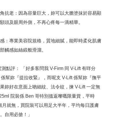
角抗老：因為容量巨大，妳可以大膽塗抹於容易顯
額頭及眼周外側，不再心疼每一滴精華。

感：專業美容院規格，質地細膩，能即時柔化肌膚
部觸感如絲緞般滑溜。

哥實測點評： 「好多客問我 V-Firm 同 V-Lift 有咩分
rm 係幫妳『提拉收緊』，而呢支 V-Lift 係幫妳『撫平
果妳好在意面上啲細紋、法令紋，揀 V-Lift 一定無
25ml 院裝係 Ben 哥特別搵返嚟嘅限量貨，平時 
用一個月就無，買院裝可以用足大半年，平均每日護膚
。自用必搶！」
