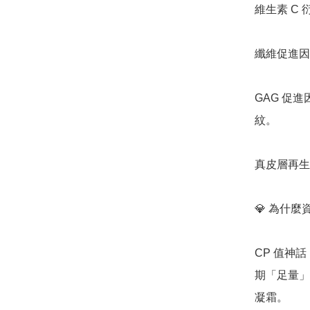
維生素 C
纖維促進因
GAG 促
紋。

真皮層再生
💎 為什麼
CP 值神話
期「足量」
凝霜。
