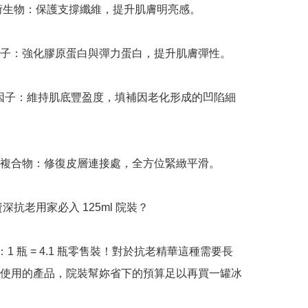
 衍生物：保護支撐纖維，提升肌膚明亮感。

子：強化膠原蛋白與彈力蛋白，提升肌膚彈性。

進因子：維持肌底豐盈度，填補因老化形成的凹陷細
複合物：修復皮層連接處，全方位緊緻平滑。

資深抗老用家必入 125ml 院裝？

：1 瓶 = 4.1 瓶零售裝！對於抗老精華這種需要長
使用的產品，院裝幫妳省下的預算足以再買一罐冰