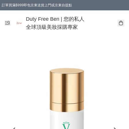
訂單買滿$999即包京東送貨上門或京東自提點
Duty Free Ben | 您的私人
全球頂級美妝採購專家