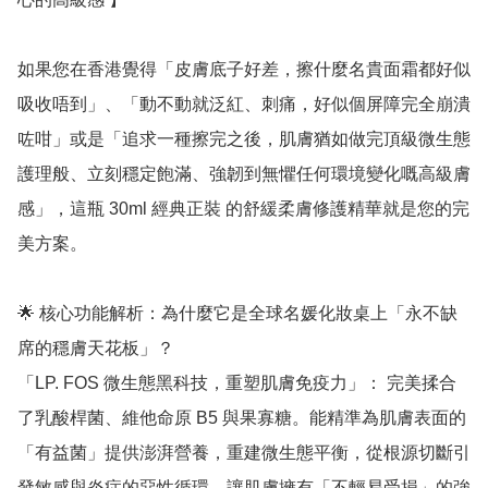
如果您在香港覺得「皮膚底子好差，擦什麼名貴面霜都好似
吸收唔到」、「動不動就泛紅、刺痛，好似個屏障完全崩潰
咗咁」或是「追求一種擦完之後，肌膚猶如做完頂級微生態
護理般、立刻穩定飽滿、強韌到無懼任何環境變化嘅高級膚
感」，這瓶 30ml 經典正裝 的舒緩柔膚修護精華就是您的完
美方案。

🌟 核心功能解析：為什麼它是全球名媛化妝桌上「永不缺
席的穩膚天花板」？

「LP. FOS 微生態黑科技，重塑肌膚免疫力」： 完美揉合
了乳酸桿菌、維他命原 B5 與果寡糖。能精準為肌膚表面的
「有益菌」提供澎湃營養，重建微生態平衡，從根源切斷引
發敏感與炎症的惡性循環，讓肌膚擁有「不輕易受損」的強