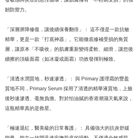
韌防禦力。

「深層屏障修復，讓後續保養翻倍」： 這不僅是一款抗敏
精華，更是一款「打底神器」。它能徹底修補受損的角質
層，讓原本「不吸收」的肌膚重新變得柔軟、細滑，讓您後
續擦的頂級面霜（如冰凝或面霜）功效發揮到極致。

「清透水潤質地，秒速滲透」： 與 Primary 護理霜的豐盈
質地不同，Primary Serum 採用了清透的精華液質地，上臉
後秒速滲透、毫無負擔。對於怕油膩的香港潮濕天氣來說，
這瓶精華真的是救星。

「極速退紅，醫美級的日常養護」： 具備強大的抗炎舒緩
能量，能在一抹間迅速安撫肌底的躁動。不僅適合敏感肌，