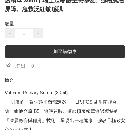
護精華 30ml | 瑞士頂奢微生態修復、強韌肌底
屏障、急救泛紅敏感肌
數量
−
+
加至購物車
已售出： 0
簡介
−
Valmont Primary Serum (30ml)

【 肌膚的「微生態平衡穩定器」：LP. FOS 益生菌複合
物、維他命原 B5、透明質酸。這款頂奢精華透過獨特的
「深層癒合與穩膚」技術，呈現出一種健康、強韌且極致安
心的高級感 】
