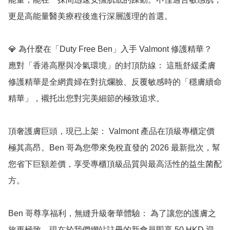
更是高能量醫美療程後進行深層護理的首選。

💎 為什麼在「Duty Free Ben」入手 Valmont 修護精華？

應對「香港高壓與冷氣環境」的封頂防線： 這瓶舒緩柔膚
修護精華是全網貴婦在對抗爛臉、反覆敏感時的「穩膚續命
精華」，襯托出您對完美細節的極致追求。

頂奢護膚巨頭，現已上架： Valmont 產品在頂級專櫃定價
極其高昂。Ben 哥為您帶來免稅直發的 2026 最新批次，幫
您省下巨額差價，享受專櫃頂級品質與最高活性的益生菌配
方。

Ben 哥尊享福利，無縫升級奢華體驗： 為了讓您的護膚之
旅更極致，現在於我們網站註冊的新會員即享 50 HKD 迎