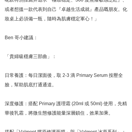
或者想搵一款代表到自己『卓越生活成就』產品嘅朋友。化
妝桌上必須備一瓶，隨時為肌膚穩定軍心！」

Ben 哥小建議：

「貴婦級穩膚三部曲」：

日常養護：每日潔面後，取 2-3 滴 Primary Serum 按壓全
臉，幫助肌底打通通道。

深度修護：搭配 Primary 護理霜 (20ml 或 50ml) 使用，先精
華後乳霜，將微生態修護能量深層鎖住，效果加乘。

搭配「Valmont 膠原修護面膜」與「Valmont 冰凝系列」： 