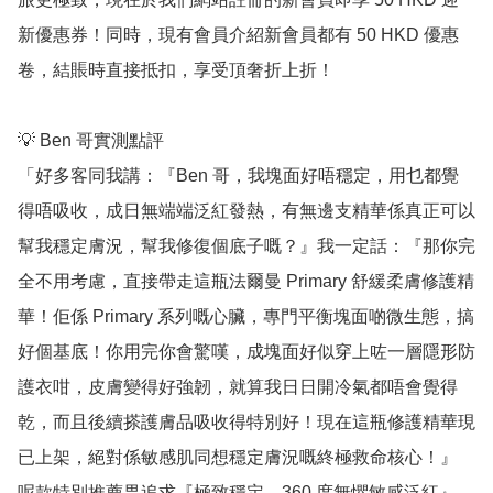
新優惠券！同時，現有會員介紹新會員都有 50 HKD 優惠
卷，結賬時直接抵扣，享受頂奢折上折！

💡 Ben 哥實測點評

「好多客同我講：『Ben 哥，我塊面好唔穩定，用乜都覺
得唔吸收，成日無端端泛紅發熱，有無邊支精華係真正可以
幫我穩定膚況，幫我修復個底子嘅？』我一定話：『那你完
全不用考慮，直接帶走這瓶法爾曼 Primary 舒緩柔膚修護精
華！佢係 Primary 系列嘅心臟，專門平衡塊面啲微生態，搞
好個基底！你用完你會驚嘆，成塊面好似穿上咗一層隱形防
護衣咁，皮膚變得好強韌，就算我日日開冷氣都唔會覺得
乾，而且後續搽護膚品吸收得特別好！現在這瓶修護精華現
已上架，絕對係敏感肌同想穩定膚況嘅終極救命核心！』 
呢款特別推薦畀追求『極致穩定、360 度無懼敏感泛紅』、