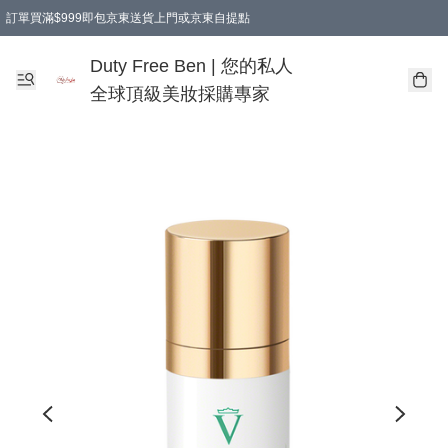
訂單買滿$999即包京東送貨上門或京東自提點
Duty Free Ben | 您的私人
全球頂級美妝採購專家