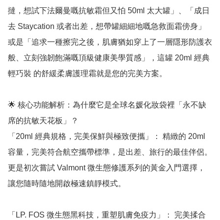
撻，想試下法爾曼嘅抗敏霜但又怕 50ml 太大罐」、「成日
去 Staycation 或者出差，想帶罐細細地嘅急救面霜傍身」
或是「追求一種擦完之後，肌膚猶如穿上了一層隱形防護衣
般、立刻強韌飽滿嘅頂級健康美學質感」，這罐 20ml 經典
輕巧裝 的舒緩柔膚護理霜就是您的完美方案。

🌟 核心功能解析：為什麼它是全球名媛化妝袋裡「永不缺
席的抗敏天花板」？

「20ml 經典規格，完美保鮮與極致便攜」： 精緻的 20ml 
容量，完美符合航空攜帶標準，是出差、旅行的最佳伴侶。
更是初次嘗試 Valmont 微生態修護系列的黃金入門選擇，
讓您隨時隨地開啟極速鎮靜模式。

「LP. FOS 微生態黑科技，重塑肌膚免疫力」： 完美揉合