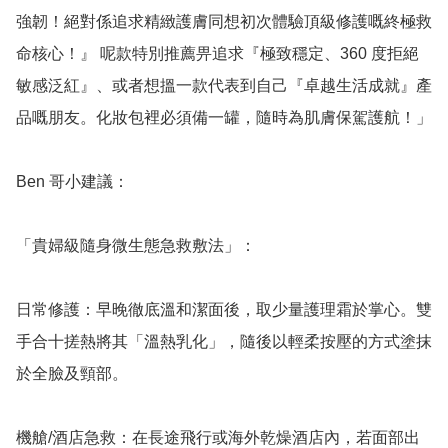
強韌！絕對係追求精緻護膚同想初次體驗頂級修護嘅終極救
命核心！』 呢款特別推薦畀追求『極致穩定、360 度拒絕
敏感泛紅』、或者想搵一款代表到自己『卓越生活成就』產
品嘅朋友。化妝包裡必須備一罐，隨時為肌膚保駕護航！」

Ben 哥小建議：

「貴婦級隨身微生態急救敷法」：

日常修護：早晚徹底溫和潔面後，取少量護理霜於掌心。雙
手合十搓熱將其「溫熱乳化」，隨後以輕柔按壓的方式塗抹
於全臉及頸部。

機艙/酒店急救：在長途飛行或海外乾燥酒店內，若面部出