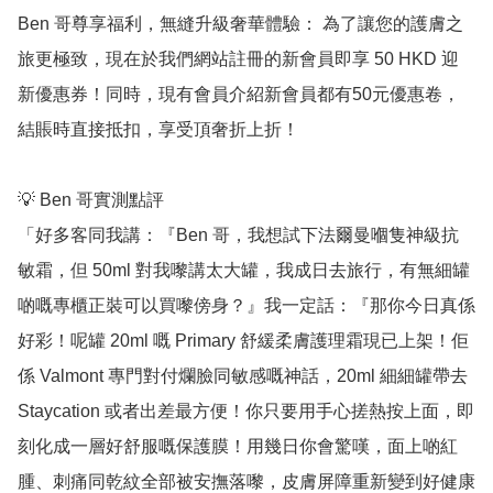
Ben 哥尊享福利，無縫升級奢華體驗： 為了讓您的護膚之
旅更極致，現在於我們網站註冊的新會員即享 50 HKD 迎
新優惠券！同時，現有會員介紹新會員都有50元優惠卷，
結賬時直接抵扣，享受頂奢折上折！

💡 Ben 哥實測點評

「好多客同我講：『Ben 哥，我想試下法爾曼嗰隻神級抗
敏霜，但 50ml 對我嚟講太大罐，我成日去旅行，有無細罐
啲嘅專櫃正裝可以買嚟傍身？』我一定話：『那你今日真係
好彩！呢罐 20ml 嘅 Primary 舒緩柔膚護理霜現已上架！佢
係 Valmont 專門對付爛臉同敏感嘅神話，20ml 細細罐帶去 
Staycation 或者出差最方便！你只要用手心搓熱按上面，即
刻化成一層好舒服嘅保護膜！用幾日你會驚嘆，面上啲紅
腫、刺痛同乾紋全部被安撫落嚟，皮膚屏障重新變到好健康