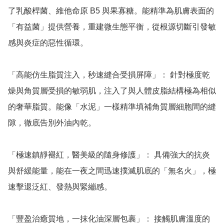
了乳酸桿菌、維他命原 B5 與果寡糖。能精準為肌膚表面的
「有益菌」提供營養，重建微生態平衡，從根源切斷引發敏
感與炎症的惡性循環。

「高能仿生脂質注入，秒速縫合受損屏障」： 針對極度乾
燥與角質層受損的敏弱肌，注入了與人體皮脂結構極為相似
的奢華脂質。能像「水泥」一樣精準填補角質層細胞間的縫
隙，徹底告別外油內乾。

「極速鎮靜褪紅，醫美級的隨身修護」： 具備強大的抗炎
與舒緩能量，能在一夜之間迅速撲滅肌底的「無名火」，極
速擊退泛紅、發熱與緊繃感。

「豐盈治癒質地，一抹化油深層包裹」： 接觸肌膚溫度的