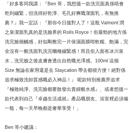
「好多客同我講：『Ben 哥，我想搵一款洗完面真係唔會
乾到繃緊，但洗得好乾淨、毛孔好爽嘅潔面乳，有無推
薦？』我一定話：『那你今日搵對人了！這瓶 Valmont 潤
之泉潔面乳真的是洗臉界的 Rolls Royce！佢最勁的地方係
洗完臉個觸感，好似剛敷完一片保濕面膜咁軟糯、飽滿，完
全沒有一般洗面乳洗完嗰種繃緊感！而且佢入面有冰川泉
水，洗完臉之後皮膚會透出自然嘅光澤感。100ml 這個 
Size 無論在家用還是去 Staycation 帶去都很方便！絕對係
追求極致洗卸質感嘅必入神品！』 呢款特別推薦畀追求
『極致純淨、洗完臉都要散發出貴婦般水感』、或者想搵一
款代表到自己『卓越生活成就』產品嘅朋友。浴室裡必須備
一瓶，每一天早晚都是奢華享受！」

Ben 哥小建議：
