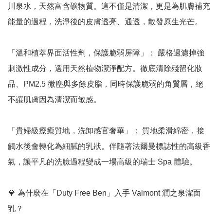
川泉水，天然富含礦物質。這不僅是清潔，更是為肌膚補充
能量的過程，洗淨後的皮膚透亮、通透，散發原生光芒。

「溫和植萃界面活性劑，保護脆弱屏障」： 嚴格過濾掉強
刺激性成分，選用天然植物潔淨配方。徹底清除殘留化妝
品、PM2.5 微塵與多餘皮脂，同時保護脆弱的角質層，絕
不讓肌膚因為清潔而敏感。

「貴婦級療癒質地，洗卸感官奢華」： 質地柔滑綿密，接
觸水後會轉化為細膩的乳狀。伴隨著法爾曼標誌性的高級香
氣，讓平凡的洗臉過程變成一場高級的瑞士 Spa 體驗。

💎 為什麼在「Duty Free Ben」入手 Valmont 潤之泉潔面
乳？
