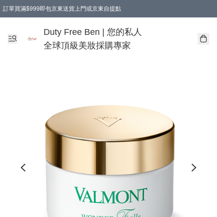
訂單買滿$999即包京東送貨上門或京東自提點
Duty Free Ben | 您的私人
全球頂級美妝採購專家