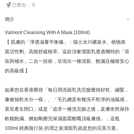
已售出： 0
簡介
−
Valmont Cleansing With A Mask (100ml)

【 肌膚的「淨透滋養平衡儀」：瑞士冰川礦泉水、植物表
面活性劑、高能舒緩植萃。這款頂奢潔面乳透過獨特的「溶
垢與補水」二合一技術，呈現出一種清新、飽滿且極致安心
的高級感 】

如果您在香港覺得「每日用洗面乳洗完臉覺得好乾、繃緊，
像被抽乾水分一樣」、「毛孔總是有種洗不乾淨的油膩感，
甚至產生閉口」或是「追求一種洗完臉之後，皮膚依然保持
軟糯飽滿、猶如剛擦完保濕面霜般嘅頂級膚感」，這瓶 
100ml 經典隨行裝 的潤之泉潔面乳就是您的完美方案。
