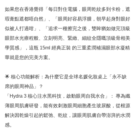
如果您在香港覺得「每日對住電腦，眼周乾紋多到卡粉，遮
瑕膏點遮都唔自然」、「眼周好容易浮腫，朝早起身對眼好
似被人打過咁」、「追求一種擦完之後，雙眸猶如做完頂級
眼部水光療程般、立刻明亮、緊緻、細紋全隱嘅頂級骨相美
學質感」，這瓶 15ml 經典正裝 的三重柔潤補濕眼部水凝精
華就是您的完美方案。

🌟 核心功能解析：為什麼它是全球名媛化妝桌上「永不缺
席的眼周神品」？

「Hydra 3 核心注水黑科技，啟動眼周自我水合」： 專為纖
薄眼周肌膚研發，能有效刺激眼周細胞產生玻尿酸，從根源
解決因乾燥引起的鬆弛、乾紋，讓眼周肌膚自帶澎湃的水潤
感。
