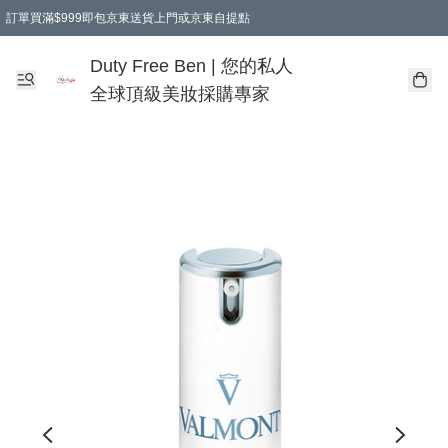
訂單買滿$999即包京東送貨上門或京東自提點
Duty Free Ben | 您的私人
全球頂級美妝採購專家