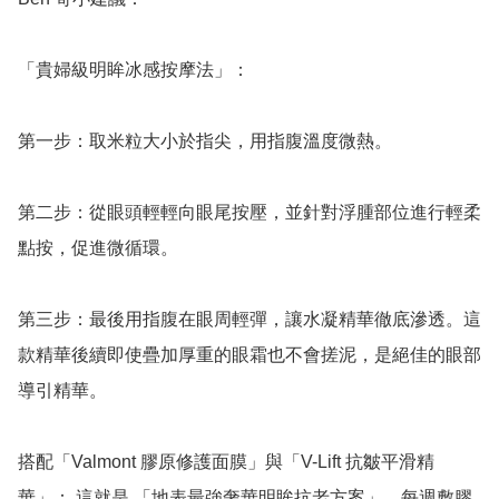
「貴婦級明眸冰感按摩法」：

第一步：取米粒大小於指尖，用指腹溫度微熱。

第二步：從眼頭輕輕向眼尾按壓，並針對浮腫部位進行輕柔
點按，促進微循環。

第三步：最後用指腹在眼周輕彈，讓水凝精華徹底滲透。這
款精華後續即使疊加厚重的眼霜也不會搓泥，是絕佳的眼部
導引精華。

搭配「Valmont 膠原修護面膜」與「V-Lift 抗皺平滑精
華」： 這就是 「地表最強奢華明眸抗老方案」。每週敷膠