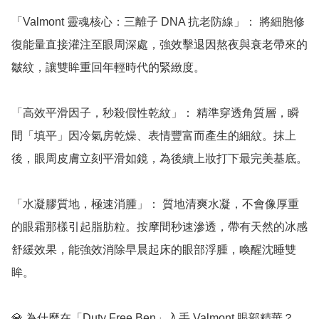
「Valmont 靈魂核心：三離子 DNA 抗老防線」： 將細胞修
復能量直接灌注至眼周深處，強效擊退因熬夜與衰老帶來的
皺紋，讓雙眸重回年輕時代的緊緻度。

「高效平滑因子，秒殺假性乾紋」： 精準穿透角質層，瞬
間「填平」因冷氣房乾燥、表情豐富而產生的細紋。抹上
後，眼周皮膚立刻平滑如鏡，為後續上妝打下最完美基底。

「水凝膠質地，極速消腫」： 質地清爽水凝，不會像厚重
的眼霜那樣引起脂肪粒。按摩間秒速滲透，帶有天然的冰感
舒緩效果，能強效消除早晨起床的眼部浮腫，喚醒沈睡雙
眸。

💎 為什麼在「Duty Free Ben」入手 Valmont 眼部精華？
