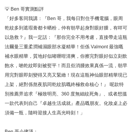
💡 Ben 哥實測點評

「好多客同我講：『Ben 哥，我每日對住手機電腦，眼周
乾紋多到遮瑕膏都卡晒粉，仲有朝早起身對眼好腫，有咩可
以急救？』我一定話：『那你完全不用考慮，直接帶走這瓶
法爾曼三重柔潤補濕眼部水凝精華！佢係 Valmont 最強嘅
補水眼精華，質地好似啫喱咁清爽，你擦完對眼好似立刻飲
飽水，啲乾紋即刻被熨平！而且佢消腫效果真係一流，朝早
用完對眼即刻變得又亮又緊緻！現在這瓶神仙眼部精華現已
上架，絕對係熬夜肌同乾紋肌嘅終極救命核心！』 呢款特
別推薦畀追求『極致明亮、360 度無細紋死角』、或者想搵
一款代表到自己『卓越生活成就』產品嘅朋友。化妝桌上必
須備一瓶，隨時迎接人生高光時刻！」

Ben 哥小建議：
