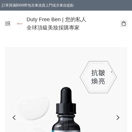
訂單買滿$999即包京東送貨上門或京東自提點
Duty Free Ben | 您的私人
全球頂級美妝採購專家