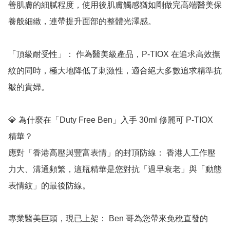
善肌膚的細膩程度，使用後肌膚觸感猶如剛做完高端醫美保
養般細緻，連帶提升面部的整體光澤感。

「頂級耐受性」： 作為醫美級產品，P-TIOX 在追求高效撫
紋的同時，極大地降低了刺激性，適合絕大多數追求精準抗
皺的貴婦。

💎 為什麼在「Duty Free Ben」入手 30ml 修麗可 P-TIOX 
精華？

應對「香港高壓與豐富表情」的封頂防線： 香港人工作壓
力大、溝通頻繁，這瓶精華是您對抗「過早衰老」與「動態
表情紋」的最後防線。

專業醫美巨頭，現已上架： Ben 哥為您帶來免稅直發的 