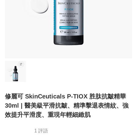
修麗可 SkinCeuticals P-TIOX 胜肽抗皺精華
30ml | 醫美級平滑抗皺、精準擊退表情紋、強
效提升平滑度、重現年輕細緻肌
1 評語