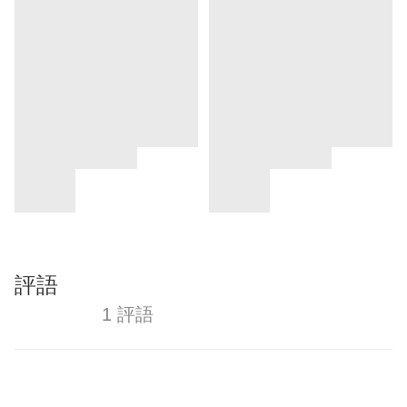
評語
1 評語