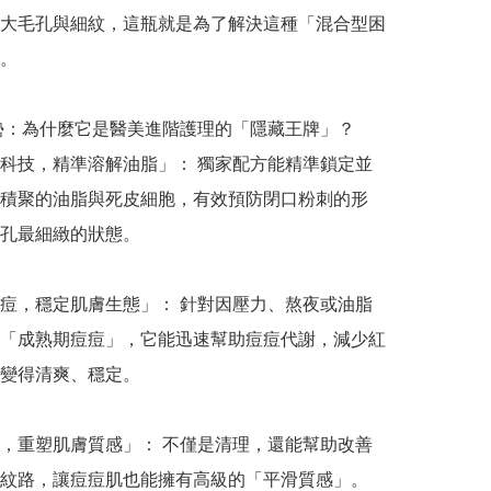
大毛孔與細紋，這瓶就是為了解決這種「混合型困
。

優勢：為什麼它是醫美進階護理的「隱藏王牌」？

科技，精準溶解油脂」： 獨家配方能精準鎖定並
積聚的油脂與死皮細胞，有效預防閉口粉刺的形
孔最細緻的狀態。

痘，穩定肌膚生態」： 針對因壓力、熬夜或油脂
「成熟期痘痘」，它能迅速幫助痘痘代謝，減少紅
變得清爽、穩定。

，重塑肌膚質感」： 不僅是清理，還能幫助改善
紋路，讓痘痘肌也能擁有高級的「平滑質感」。
