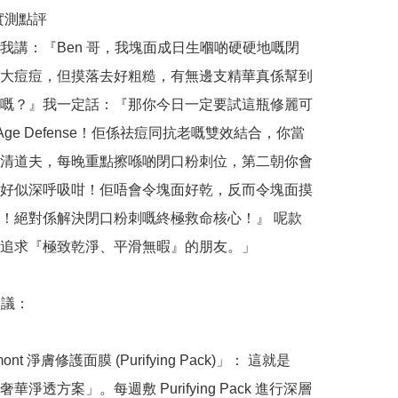
哥實測點評

我講：『Ben 哥，我塊面成日生嗰啲硬硬地嘅閉
大痘痘，但摸落去好粗糙，有無邊支精華真係幫到
嘅？』我一定話：『那你今日一定要試這瓶修麗可 
h + Age Defense！佢係祛痘同抗老嘅雙效結合，你當
清道夫，每晚重點擦喺啲閉口粉刺位，第二朝你會
好似深呼吸咁！佢唔會令塊面好乾，反而令塊面摸
！絕對係解決閉口粉刺嘅終極救命核心！』 呢款
追求『極致乾淨、平滑無暇』的朋友。」

議：

nt 淨膚修護面膜 (Purifying Pack)」： 這就是 
華淨透方案」。每週敷 Purifying Pack 進行深層