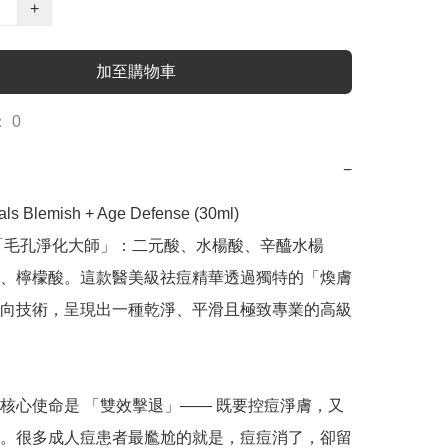
+
加至購物車
 0
−
als Blemish + Age Defense (30ml)

「毛孔淨化大師」：二元酸、水楊酸、辛醯水楊
、檸檬酸。這款醫美級祛痘精華透過獨特的「煥膚
向技術，呈現出一種乾淨、平滑且極致專業的高級
核心使命是 「雙效擊退」—— 既要控痘淨膚，又
。很多成人痘患者最尷尬的就是，痘痘消了，卻留