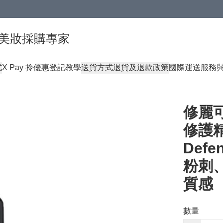
球頂級美妝採購專家
式
X Pay 拎優惠登記教學
送貨方式
退貨及退款政策
國際運送服務
修麗可 
修護精華
Def
粉刺
質感
數量