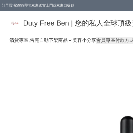
訂單買滿$999即包京東送貨上門或京東自提點
Duty Free Ben | 您的私人全
清貨專區,售完自動下架
商品
美容小分享
會員專區
付款方