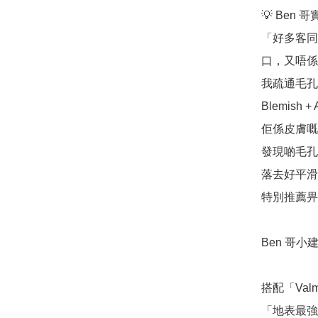
💡 Ben 
「好多客同
口，又唔係
我疏通毛孔
Blemis
佢係皮膚嘅
發現啲毛孔
落去好平滑
特別推薦畀
Ben 哥小建
搭配「Valmo
「地表最強奢