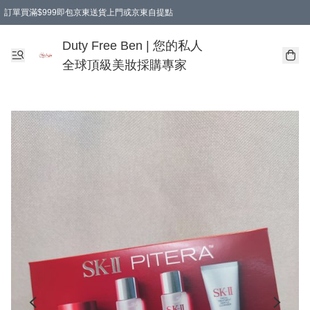
訂單買滿$999即包京東送貨上門或京東自提點
Duty Free Ben | 您的私人
全球頂級美妝採購專家