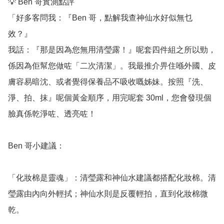
💡 Ben 哥實測點評

「好多客問我：『Ben 哥，點解我查神仙水好似無乜
效？』

我話：『那是因為您無用清瑩露！』呢套四件組之所以勁，
係因為佢幫您做咗「二次清潔」。我最推介畀住喺外國、皮
膚容易暗沈、或者覺得保養品不吸收嘅姊妹。按照『洗、
淨、拍、抹』呢個黃金順序，用完呢套 30ml，您會發現個
臉真係乾淨咗、透亮咗！

Ben 哥小建議：

「化妝棉是靈魂」：清瑩露和神仙水建議都搭配化妝棉。清
瑩露由內向外輕拭；神仙水則是反覆輕拍，直到化妝棉微
乾。
