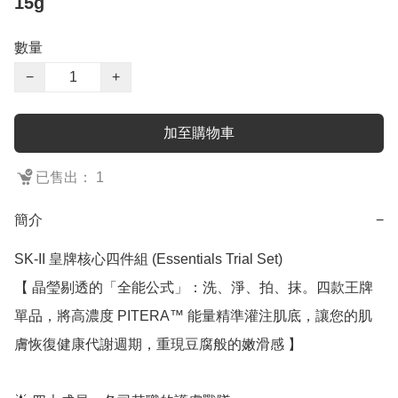
15g
數量
−
+
加至購物車
已售出： 1
簡介
−
SK-II 皇牌核心四件組 (Essentials Trial Set)

【 晶瑩剔透的「全能公式」：洗、淨、拍、抹。四款王牌
單品，將高濃度 PITERA™ 能量精準灌注肌底，讓您的肌
膚恢復健康代謝週期，重現豆腐般的嫩滑感 】
