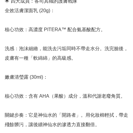
🌟 四大成員：各司其職的護膚戰隊

全效活膚潔面乳 (20g)：

核心功效：高濃度 PITERA™ 配合氨基酸配方。

洗感：泡沫細緻，能洗去污垢同時不帶走水分。洗完臉後，
皮膚有一種「軟綿綿」的高級感。

嫩膚清瑩露 (30ml)：

核心功效：含有 AHA（果酸）成分，溫和代謝老廢角質。

關鍵步奏：它是神仙水的「開路者」。用化妝棉輕拭，帶走
殘餘髒污，讓後續神仙水的滲透力直接翻倍。
