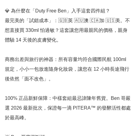
💎 為什麼在「Duty Free Ben」入手這套四件組？

最完美的「試錯成本」：🇬🇧英 🇦🇺澳 🇨🇦加 🇺🇸美。不
想直接買 330ml 怕過敏？這套讓您用最親民的價格，親身
體驗 14 天後的皮膚變化。

商務出差與旅行的神器：所有容量均符合國際民航 100ml 
規定，小小一包放進隨身化妝袋，讓您在 12 小時長途飛行
後依然「面不改色」。

100% 正品新鮮保障：中樣套組最忌諱陳年舊貨。Ben 哥嚴
選 2026 最新批次，保證每一滴 PITERA™ 的發酵活性都處
於最高峰。
