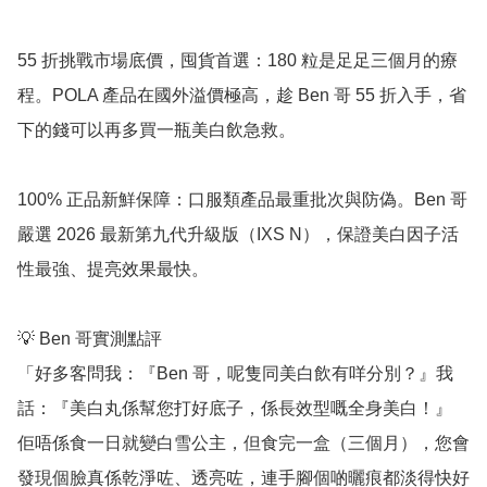
55 折挑戰市場底價，囤貨首選：180 粒是足足三個月的療
程。POLA 產品在國外溢價極高，趁 Ben 哥 55 折入手，省
下的錢可以再多買一瓶美白飲急救。

100% 正品新鮮保障：口服類產品最重批次與防偽。Ben 哥
嚴選 2026 最新第九代升級版（IXS N），保證美白因子活
性最強、提亮效果最快。

💡 Ben 哥實測點評

「好多客問我：『Ben 哥，呢隻同美白飲有咩分別？』我
話：『美白丸係幫您打好底子，係長效型嘅全身美白！』 
佢唔係食一日就變白雪公主，但食完一盒（三個月），您會
發現個臉真係乾淨咗、透亮咗，連手腳個啲曬痕都淡得快好