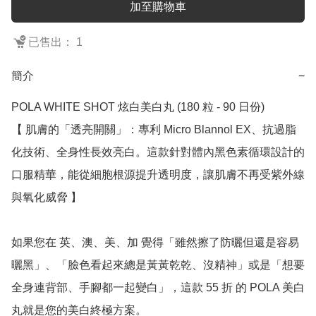
加至購物車
已售出： 1
簡介
−
POLA WHITE SHOT 炫白美白丸 (180 粒 - 90 日份)

【 肌膚的「透亮開關」：專利 Micro Blannol EX、抗過脂
化技術、全身性長效亮白。這款針對體內黑色素循環設計的
口服精華，能從細胞根源提升透明度，讓肌膚不再受紫外線
與氧化威脅 】

如果您在 英、澳、美、加 覺得「雖然擦了防曬但還是容易
曬黑」、「臉色看起來總是黃黃乾乾、沒精神」或是「想要
全身連背部、手腳都一起變白」，這款 55 折 的 POLA 美白
丸就是您的美白終極方案。
