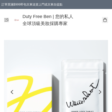
訂單買滿$999即包京東送貨上門或京東自提點
Duty Free Ben | 您的私人
全球頂級美妝採購專家