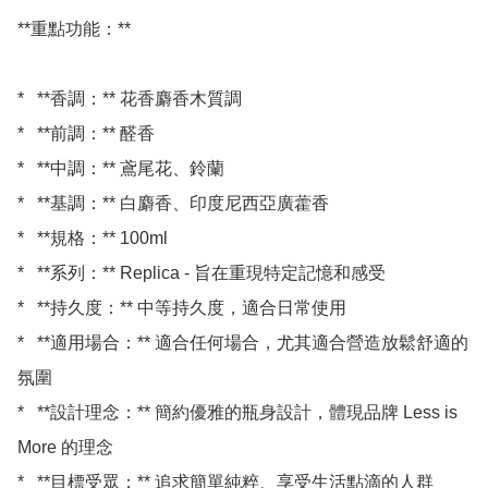
**重點功能：**

*   **香調：** 花香麝香木質調

*   **前調：** 醛香

*   **中調：** 鳶尾花、鈴蘭

*   **基調：** 白麝香、印度尼西亞廣藿香

*   **規格：** 100ml

*   **系列：** Replica - 旨在重現特定記憶和感受

*   **持久度：** 中等持久度，適合日常使用

*   **適用場合：** 適合任何場合，尤其適合營造放鬆舒適的
氛圍

*   **設計理念：** 簡約優雅的瓶身設計，體現品牌 Less is 
More 的理念
