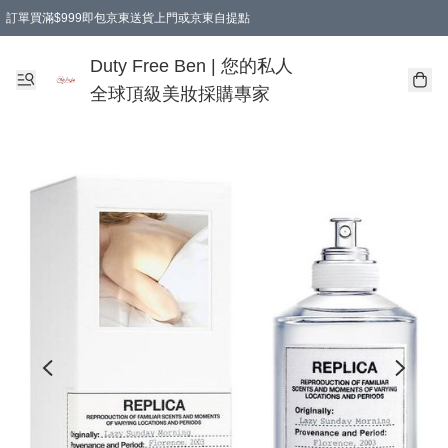
訂單買滿$999即包京東送貨上門或京東自提點
Duty Free Ben | 您的私人
全球頂級美妝採購專家