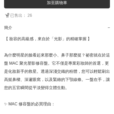
加至購物車
已售出： 26
簡介
−
【 妝容的高級感，來自於「光影」的精確掌握 】

為什麼明星的臉看起來那麼小、鼻子那麼挺？祕密就在於這
盤 MAC 聚光塑影修容盤。它不僅是專業彩妝師的首選，更
是化妝新手的救星。透過深淺交織的粉體，您可以輕鬆刷出
高挺鼻樑、深邃眼窩，以及緊緻的下顎線條。一盤在手，讓
您的五官瞬間從平淡變得立體生動。

✨ MAC 修容盤的必買理由：
