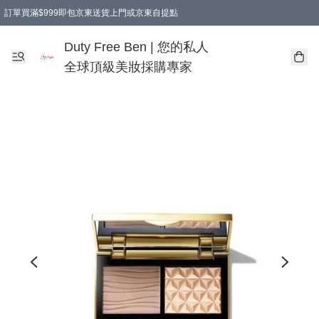
訂單買滿$999即包京東送貨上門或京東自提點
Duty Free Ben | 您的私人
全球頂級美妝採購專家