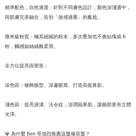
精準配色，自然過渡：針對不同膚色設計，顏色深淺適中，
與肌膚完美融合，告別「妝感過重」的尷尬。

微米級粉質：極其細膩的粉末，多次疊加也不會結塊或卡
粉，觸感如絲絨般柔滑。

全方位提亮與塑形：

深色區：修飾臉型、深邃眼窩、打造高挺鼻影。

淺色區：提亮淚溝、法令紋，澎潤蘋果肌，讓臉部更有立體
光澤。

💎 為什麼 Ben 哥強烈推薦這盤修容盤？
