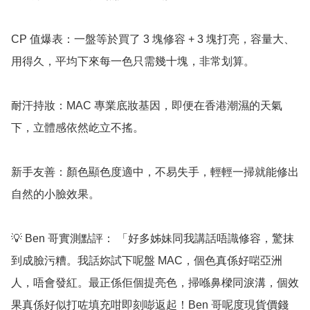
CP 值爆表：一盤等於買了 3 塊修容 + 3 塊打亮，容量大、
用得久，平均下來每一色只需幾十塊，非常划算。

耐汗持妝：MAC 專業底妝基因，即便在香港潮濕的天氣
下，立體感依然屹立不搖。

新手友善：顏色顯色度適中，不易失手，輕輕一掃就能修出
自然的小臉效果。

💡 Ben 哥實測點評： 「好多姊妹同我講話唔識修容，驚抹
到成臉污糟。我話妳試下呢盤 MAC，個色真係好啱亞洲
人，唔會發紅。最正係佢個提亮色，掃喺鼻樑同淚溝，個效
果真係好似打咗填充咁即刻嘭返起！Ben 哥呢度現貨價錢