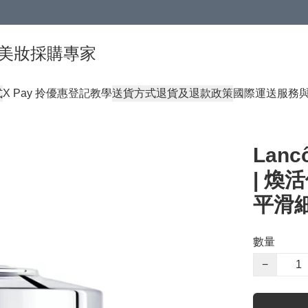
球頂級美妝採購專家
式
X Pay 拎優惠登記教學
送貨方式
退貨及退款政策
國際運送服務
Lan
| 
平滑
數量
−