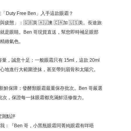
「Duty Free Ben」入手這款眼霜？

疲態」：🇬🇧英 🇦🇺澳 🇨🇦加 🇺🇸美。長途旅
就是眼睛。Ben 哥現貨直送，幫您即時補足眼部
精緻氣色。

大容量，誠意十足：一般眼霜只有 15ml，這款 20ml 
心地進行大範圍塗抹，甚至帶到眉骨和太陽穴。

正品新鮮保障：發酵類眼霜最重保存批次。Ben 哥嚴選 
最新批次，保證每一抹眼霜都充滿鮮活修復力。

哥實測點評

我：『Ben 哥，小黑瓶眼霜同菁純眼霜有咩唔