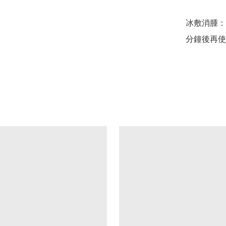
冰敷消腫：
分鐘後再使