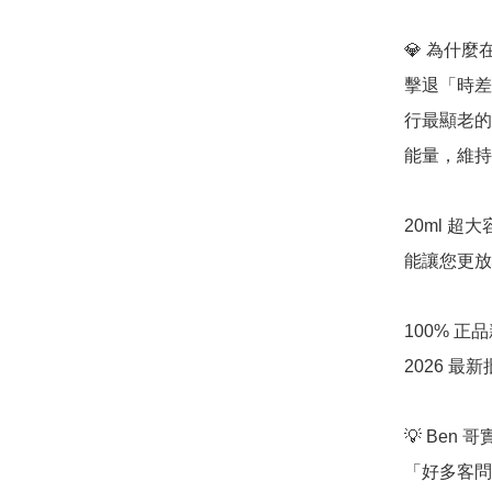
💎 為什麼在
擊退「時差與
行最顯老的
能量，維持
20ml 超
能讓您更放
100% 
2026 
💡 Ben 
「好多客問