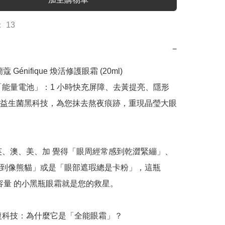
 13
−
蘭蔻 Génifique 煥活修護眼霜 (20ml)

「能量電池」：1 小時快充屏障、去黃提亮、隱形
益生菌黑科技，為您抹去熬夜痕跡，重現晶瑩大眼 
英、澳、美、加 覺得「眼周經常感到乾澀緊繃」、
到像熊貓」或是「眼部遮瑕總是卡粉」，這瓶 
大容量 的小黑瓶眼霜就是您的救星。

修復科技：為什麼它是「全能眼霜」？
