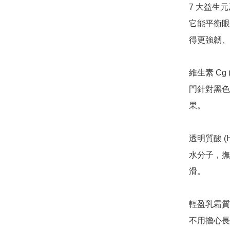
7 大益生
它能平衡眼
得更強韌、
維生素 Cg
門針對黑色
果。

透明質酸 (
水分子，撫
滑。

輕盈乳霜質
不用擔心長