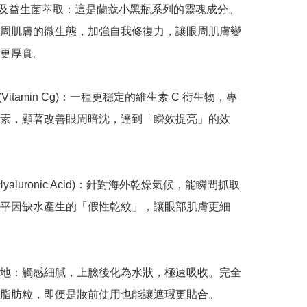
元及益生菌萃取：這是蘭蔻小黑瓶系列的靈魂成分。
周肌膚的微生態，加強自我修復力，讓眼周肌膚變
更厚實。

 (Vitamin Cg)：一種更穩定的維生素 C 衍生物，專
素，顯著改善眼周暗沈，達到「瞬效提亮」的效
Hyaluronic Acid)：針對海外乾燥氣候，能瞬間抓取
平因缺水產生的「假性乾紋」，讓眼部肌膚更細
地：觸感細膩，上臉後化為水狀，極速吸收。完全
脂肪粒，即便是妝前使用也能讓遮瑕更貼合。
