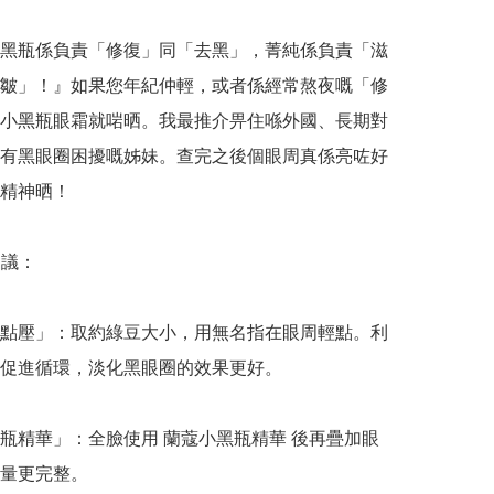
黑瓶係負責「修復」同「去黑」，菁純係負責「滋
皺」！』如果您年紀仲輕，或者係經常熬夜嘅「修
小黑瓶眼霜就啱晒。我最推介畀住喺外國、長期對
有黑眼圈困擾嘅姊妹。查完之後個眼周真係亮咗好
精神晒！

議：

點壓」：取約綠豆大小，用無名指在眼周輕點。利
促進循環，淡化黑眼圈的效果更好。

瓶精華」：全臉使用 蘭蔻小黑瓶精華 後再疊加眼
量更完整。
