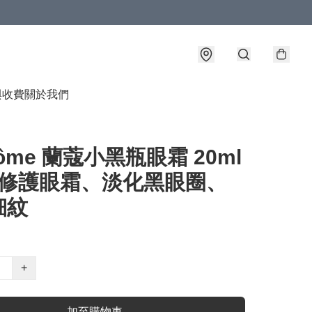
與收費
關於我們
côme 蘭蔻小黑瓶眼霜 20ml
煥活修護眼霜、淡化黑眼圈、
細紋
+
加至購物車