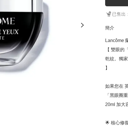
已售出：
簡介
Lancôme 
【 雙眼的
乾紋。獨家
】

如果您在 
「黑眼圈重
20ml 加
🌟 核心