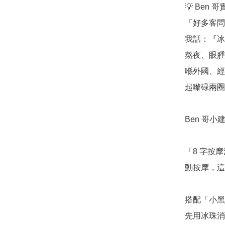
💡 Ben 
「好多客問
我話：『冰
熬夜、眼腫
喺外國、經
起嚟碌兩圈
Ben 哥小建
「8 字按
動按摩，這
搭配「小黑
先用冰珠消