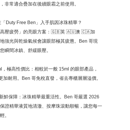
，非常適合疊加在後續眼霜之前使用。

「Duty Free Ben」入手肌因冰珠精華？

壓疲勞」的亮眼方案：🇬🇧英 🇦🇺澳 🇨🇦加 
。當地強光與乾燥氣候會讓眼部極其疲憊。Ben 哥現
您瞬間冰鎮、舒緩眼壓。

ml，極高性價比：相較於一般 15ml 的眼部產品，
l 更加耐用。Ben 哥免稅直發，省去專櫃層層溢價。

品新鮮保障：冰珠精華最重活性。Ben 哥嚴選 2026 
保證精華液質地清澈、按摩珠滾動順暢，讓您每一
輕。
