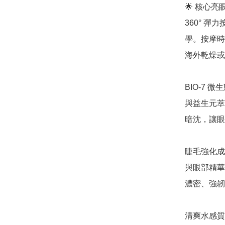
🌟 核心
360° 
學。按摩時
海外乾燥或
BIO-7
與益生元萃
暗沈，讓眼
睫毛強化成分 
與眼部精華
濃密、強韌
清爽水感質