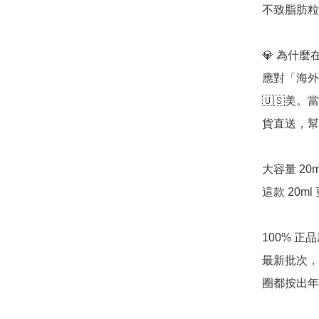
不致脂肪粒
💎 為什麼在
應對「海外高
🇺🇸美
貨直送，幫
大容量 20
這款 20m
100% 正
最新批次，
圈都按出年