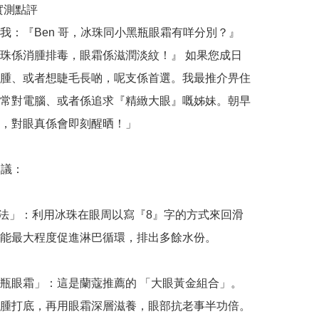
哥實測點評

我：『Ben 哥，冰珠同小黑瓶眼霜有咩分別？』
珠係消腫排毒，眼霜係滋潤淡紋！』 如果您成日
腫、或者想睫毛長啲，呢支係首選。我最推介畀住
常對電腦、或者係追求『精緻大眼』嘅姊妹。朝早
，對眼真係會即刻醒晒！」

議：

摩法」：利用冰珠在眼周以寫『8』字的方式來回滑
能最大程度促進淋巴循環，排出多餘水份。

瓶眼霜」：這是蘭蔻推薦的 「大眼黃金組合」。
腫打底，再用眼霜深層滋養，眼部抗老事半功倍。
