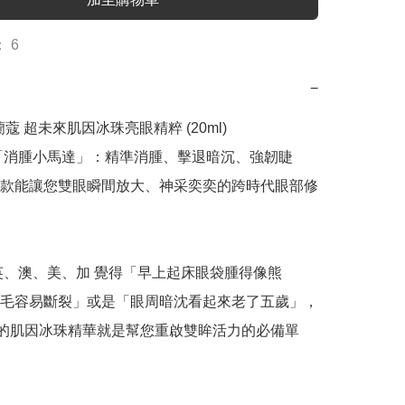
 6
−
 蘭蔻 超未來肌因冰珠亮眼精粹 (20ml)

「消腫小馬達」：精準消腫、擊退暗沉、強韌睫
款能讓您雙眼瞬間放大、神采奕奕的跨時代眼部修
英、澳、美、加 覺得「早上起床眼袋腫得像熊
毛容易斷裂」或是「眼周暗沈看起來老了五歲」，
ml 的肌因冰珠精華就是幫您重啟雙眸活力的必備單