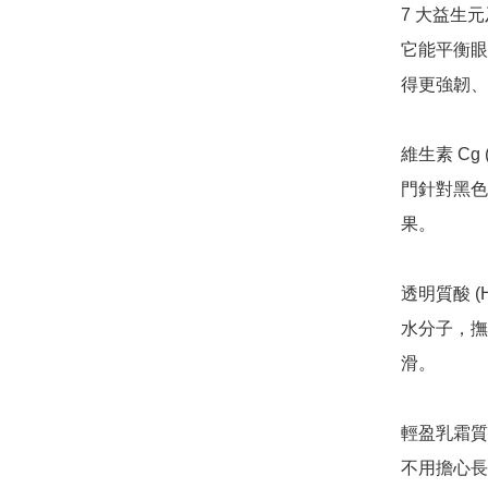
7 大益生
它能平衡眼
得更強韌、
維生素 Cg
門針對黑色
果。

透明質酸 (
水分子，撫
滑。

輕盈乳霜質
不用擔心長