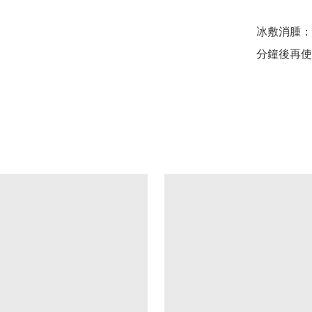
冰敷消腫：
分鐘後再使