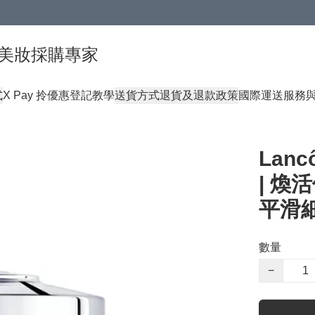
球頂級美妝採購專家
式
X Pay 拎優惠登記教學
送貨方式
退貨及退款政策
國際運送服務
Lan
| 
平滑
數量
−