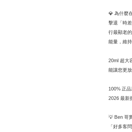
💎 為什麼在
擊退「時差與
行最顯老的
能量，維持
20ml 超
能讓您更放
100% 
2026 
💡 Ben 
「好多客問