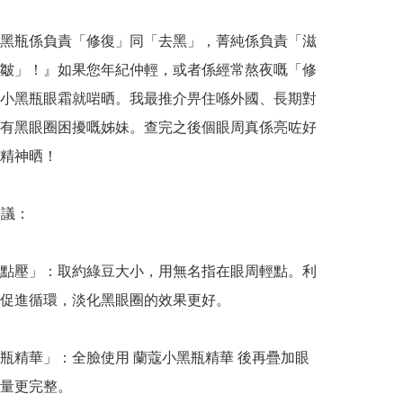
黑瓶係負責「修復」同「去黑」，菁純係負責「滋
皺」！』如果您年紀仲輕，或者係經常熬夜嘅「修
小黑瓶眼霜就啱晒。我最推介畀住喺外國、長期對
有黑眼圈困擾嘅姊妹。查完之後個眼周真係亮咗好
精神晒！

議：

點壓」：取約綠豆大小，用無名指在眼周輕點。利
促進循環，淡化黑眼圈的效果更好。

瓶精華」：全臉使用 蘭蔻小黑瓶精華 後再疊加眼
量更完整。
