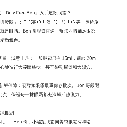
「Duty Free Ben」入手這款眼霜？

疲態」：🇬🇧英 🇦🇺澳 🇨🇦加 🇺🇸美。長途旅
就是眼睛。Ben 哥現貨直送，幫您即時補足眼部
精緻氣色。

大容量，誠意十足：一般眼霜只有 15ml，這款 20ml 
心地進行大範圍塗抹，甚至帶到眉骨和太陽穴。

正品新鮮保障：發酵類眼霜最重保存批次。Ben 哥嚴選 
最新批次，保證每一抹眼霜都充滿鮮活修復力。

哥實測點評

我：『Ben 哥，小黑瓶眼霜同菁純眼霜有咩唔