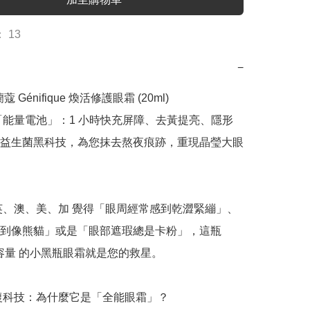
 13
−
蘭蔻 Génifique 煥活修護眼霜 (20ml)

「能量電池」：1 小時快充屏障、去黃提亮、隱形
益生菌黑科技，為您抹去熬夜痕跡，重現晶瑩大眼 
英、澳、美、加 覺得「眼周經常感到乾澀緊繃」、
到像熊貓」或是「眼部遮瑕總是卡粉」，這瓶 
大容量 的小黑瓶眼霜就是您的救星。

修復科技：為什麼它是「全能眼霜」？
