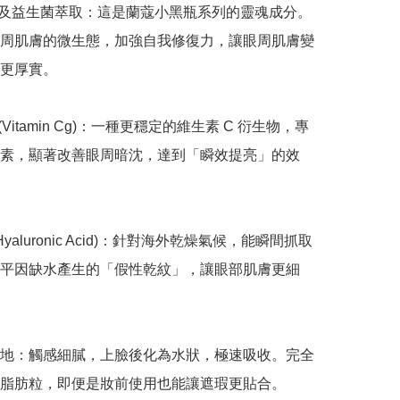
元及益生菌萃取：這是蘭蔻小黑瓶系列的靈魂成分。
周肌膚的微生態，加強自我修復力，讓眼周肌膚變
更厚實。

 (Vitamin Cg)：一種更穩定的維生素 C 衍生物，專
素，顯著改善眼周暗沈，達到「瞬效提亮」的效
Hyaluronic Acid)：針對海外乾燥氣候，能瞬間抓取
平因缺水產生的「假性乾紋」，讓眼部肌膚更細
地：觸感細膩，上臉後化為水狀，極速吸收。完全
脂肪粒，即便是妝前使用也能讓遮瑕更貼合。
