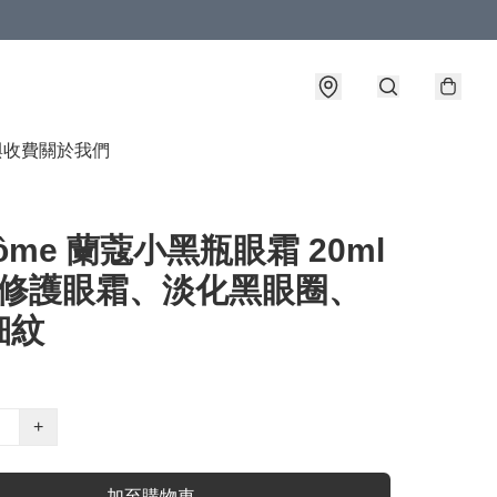
與收費
關於我們
côme 蘭蔻小黑瓶眼霜 20ml
煥活修護眼霜、淡化黑眼圈、
細紋
+
加至購物車