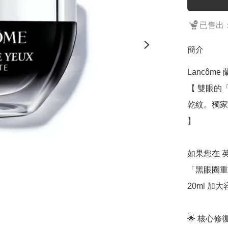
已售出：
簡介
Lancôme 
【 雙眼的
乾紋。獨家
】

如果您在 
「黑眼圈重
20ml 加
🌟 核心