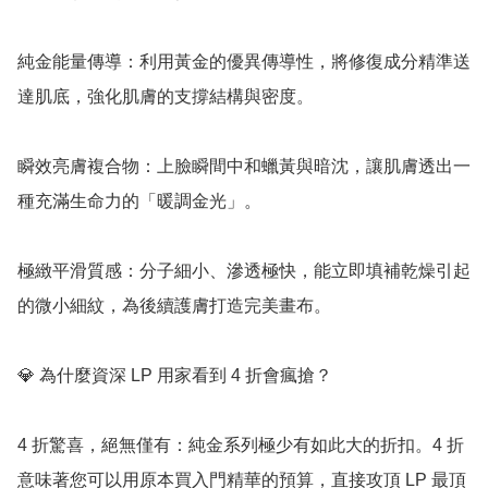
純金能量傳導：利用黃金的優異傳導性，將修復成分精準送
達肌底，強化肌膚的支撐結構與密度。

瞬效亮膚複合物：上臉瞬間中和蠟黃與暗沈，讓肌膚透出一
種充滿生命力的「暖調金光」。

極緻平滑質感：分子細小、滲透極快，能立即填補乾燥引起
的微小細紋，為後續護膚打造完美畫布。

💎 為什麼資深 LP 用家看到 4 折會瘋搶？

4 折驚喜，絕無僅有：純金系列極少有如此大的折扣。4 折
意味著您可以用原本買入門精華的預算，直接攻頂 LP 最頂