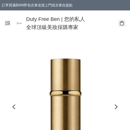
訂單買滿$999即包京東送貨上門或京東自提點
Duty Free Ben | 您的私人
全球頂級美妝採購專家