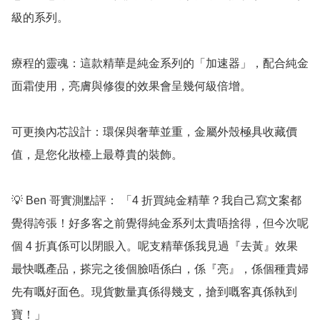
級的系列。

療程的靈魂：這款精華是純金系列的「加速器」，配合純金
面霜使用，亮膚與修復的效果會呈幾何級倍增。

可更換內芯設計：環保與奢華並重，金屬外殼極具收藏價
值，是您化妝檯上最尊貴的裝飾。

💡 Ben 哥實測點評： 「4 折買純金精華？我自己寫文案都
覺得誇張！好多客之前覺得純金系列太貴唔捨得，但今次呢
個 4 折真係可以閉眼入。呢支精華係我見過『去黃』效果
最快嘅產品，搽完之後個臉唔係白，係『亮』，係個種貴婦
先有嘅好面色。現貨數量真係得幾支，搶到嘅客真係執到
寶！」
