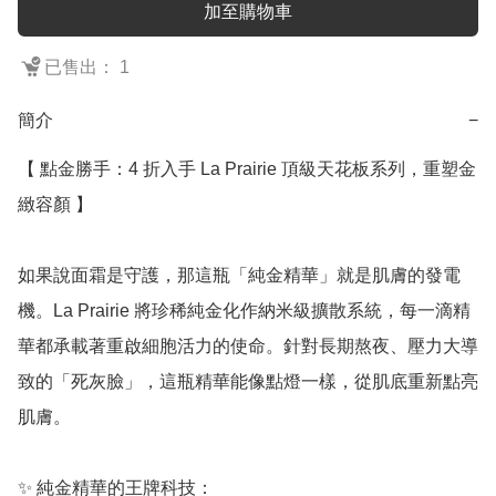
加至購物車
已售出： 1
簡介
−
【 點金勝手：4 折入手 La Prairie 頂級天花板系列，重塑金
緻容顏 】

如果說面霜是守護，那這瓶「純金精華」就是肌膚的發電
機。La Prairie 將珍稀純金化作納米級擴散系統，每一滴精
華都承載著重啟細胞活力的使命。針對長期熬夜、壓力大導
致的「死灰臉」，這瓶精華能像點燈一樣，從肌底重新點亮
肌膚。

✨ 純金精華的王牌科技：
