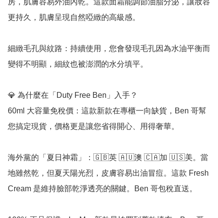
房，肌膚容易外油內乾。這款面霜能調節油脂分泌，讓妝容
更持久，肌膚呈現自然啞緻的高級感。

細緻毛孔與紋路：持續使用，您會發現毛孔因為水油平衡而
變得不明顯，細紋也被澎潤的水分填平。

💎 為什麼在「Duty Free Ben」入手？

60ml 大容量免稅價：這款新款在專櫃一向缺貨，Ben 哥幫
您搞定現貨，價格更是讓您省得開心、用得奢華。

海外黨的「夏日神霜」：🇬🇧英 🇦🇺澳 🇨🇦加 🇺🇸美。當
地雖然乾，但夏天陽光烈，皮膚容易出油冒痘。這款 Fresh 
Cream 是維持臉部乾淨透亮的關鍵。Ben 哥包稅直送。
