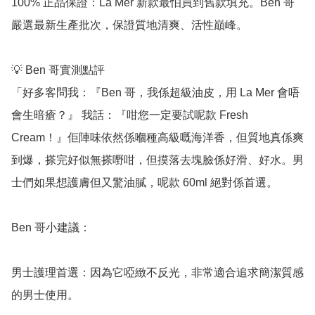
100% 正品保證：La Mer 新款最怕買到舊款填充。Ben 哥
嚴選最新生產批次，保證質地清爽、活性巔峰。

💡 Ben 哥實測點評

「好多客問我：『Ben 哥，我係超級油皮，用 La Mer 會唔
會生暗瘡？』 我話：『咁您一定要試呢款 Fresh 
Cream！』佢陣味依然係嗰種高級嘅海洋香，但質地真係爽
到爆，搽完好似無搽嘢咁，但摸落去塊臉係好滑、好水。男
士們如果想護膚但又驚油膩，呢款 60ml 絕對係首選。

Ben 哥小建議：

男士護理首選：因為它啞緻不反光，非常適合追求簡潔質感
的男士使用。
