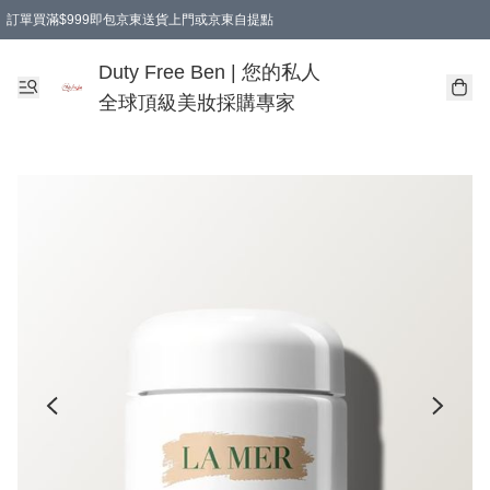
訂單買滿$999即包京東送貨上門或京東自提點
Duty Free Ben | 您的私人
全球頂級美妝採購專家