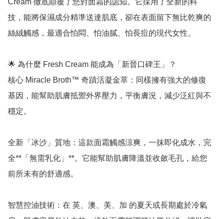
Cream 徹底顛覆了您對面霜的認知。它採用了全新的科
技，能將保濕成分精準送達肌底，卻在表面留下無比乾爽的
絲絨觸感，最適合怕悶、怕油膩、怕長痘的現代女性。

🌟 為什麼 Fresh Cream 能成為「新晉口碑王」？

核心 Miracle Broth™ 奇蹟活凝金萃：同樣擁有強大的修復
基因，能幫助肌膚抵禦外界壓力，平衡膚況，減少泛紅與不
穩定。

全新「冰沙」質地：這款面霜觸感涼爽，一抹即化成水，完
全**「無需乳化」**。它能幫助肌膚降溫並收斂毛孔，給您
前所未有的舒適感。

智慧控油技術：在 英、澳、美、加 的夏天或長期處於冷氣