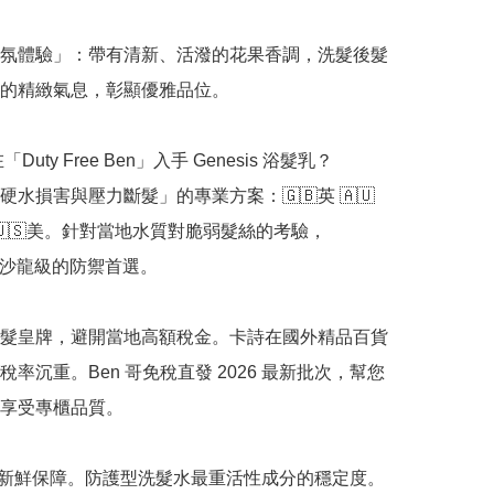
氛體驗」：帶有清新、活潑的花果香調，洗髮後髮
的精緻氣息，彰顯優雅品位。

「Duty Free Ben」入手 Genesis 浴髮乳？

硬水損害與壓力斷髮」的專業方案：🇬🇧英 🇦🇺
加 🇺🇸美。針對當地水質對脆弱髮絲的考驗，
s 是沙龍級的防禦首選。

髮皇牌，避開當地高額稅金。卡詩在國外精品百貨
稅率沉重。Ben 哥免稅直發 2026 最新批次，幫您
享受專櫃品質。

正品新鮮保障。防護型洗髮水最重活性成分的穩定度。