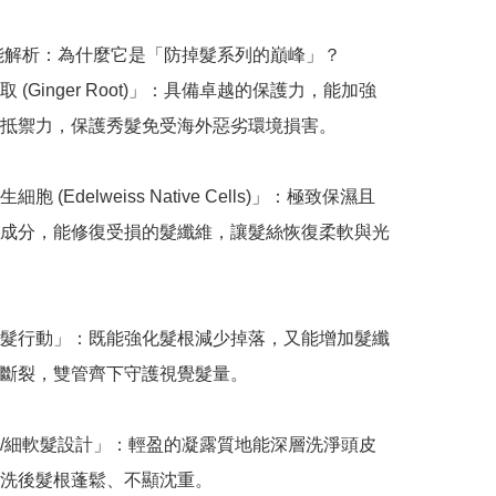
功能解析：為什麼它是「防掉髮系列的巔峰」？

 (Ginger Root)」：具備卓越的保護力，能加強
抵禦力，保護秀髮免受海外惡劣環境損害。

胞 (Edelweiss Native Cells)」：極致保濕且
成分，能修復受損的髮纖維，讓髮絲恢復柔軟與光
髮行動」：既能強化髮根減少掉落，又能增加髮纖
斷裂，雙管齊下守護視覺髮量。

/細軟髮設計」：輕盈的凝露質地能深層洗淨頭皮
洗後髮根蓬鬆、不顯沈重。
