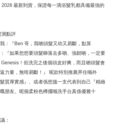
嚴選 2026 最新到貨，保證每一滴浴髮乳都具備最強的
哥實測點評

我：『Ben 哥，我啲頭髮又幼又易斷，點算
：『如果您想要頭髮睇落去多啲、強韌啲，一定要
 Genesis！佢洗完之後個頭皮好爽，而且啲頭髮會
返力量，無咁易斷！』 呢款特別推薦畀住喺外
髮質厚實感』、或者係想搵一支代表到自己『精緻
嘅朋友。呢個柔粉色樽擺喺洗手台真係優雅十
議：
