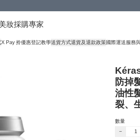
球頂級美妝採購專家
式
X Pay 拎優惠登記教學
送貨方式
退貨及退款政策
國際運送服務
Kéra
防掉髮
油性
裂、
數量
−