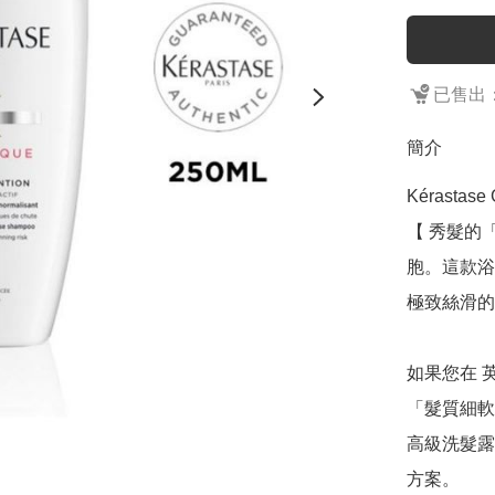
已售出：
簡介
Kérastase G
【 秀髮的
胞。這款浴
極致絲滑的
如果您在 
「髮質細軟
高級洗髮露」
方案。
