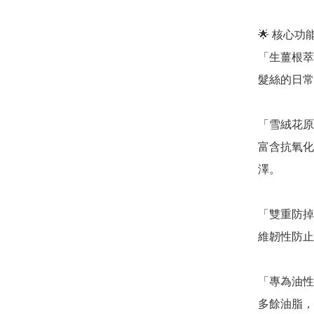
🌟 核心
「生薑根萃取
髮絲的日常
「雪絨花原生細
富含抗氧化
澤。

「雙重防掉
維韌性防止
「專為油性
多餘油脂，