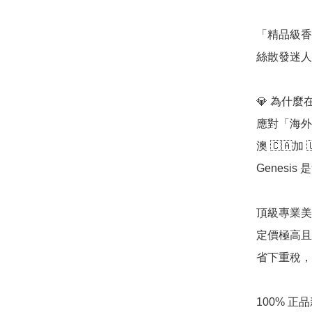
「精品級香
絲散發迷人
💎 為什麼在
應對「海外
澳 🇨🇦
Genesi
頂級專業美
定價極高且
省下重稅，
100% 