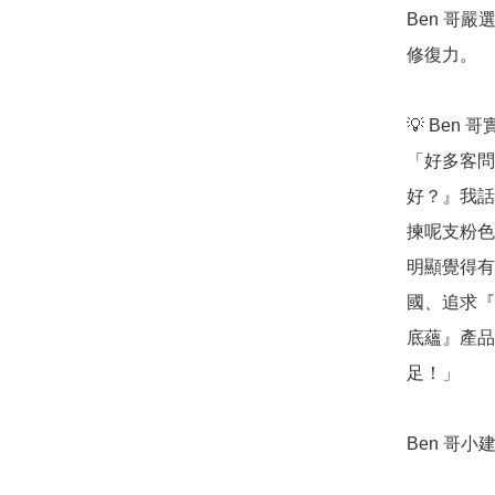
Ben 哥
修復力。

💡 Ben 
「好多客問
好？』我話
揀呢支粉色
明顯覺得有
國、追求『
底蘊』產品
足！」

Ben 哥小建