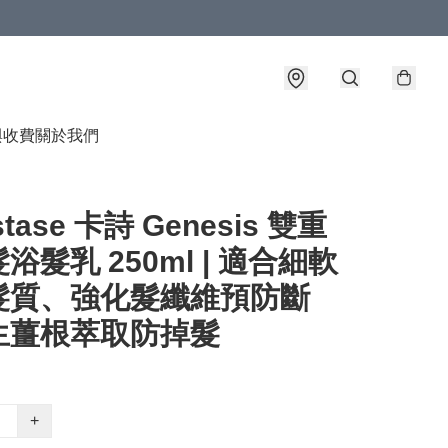
與收費
關於我們
stase 卡詩 Genesis 雙重
浴髮乳 250ml | 適合細軟
髮質、強化髮纖維預防斷
生薑根萃取防掉髮
+