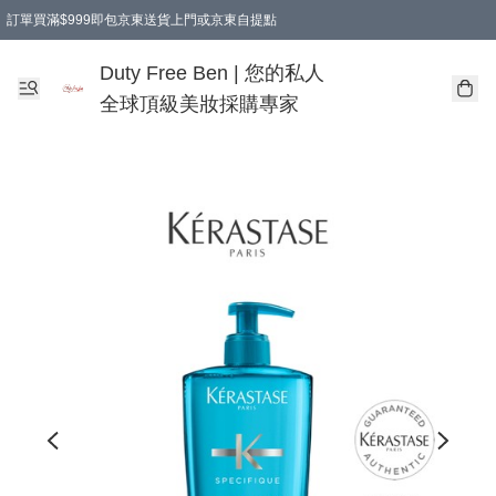
訂單買滿$999即包京東送貨上門或京東自提點
Duty Free Ben | 您的私人
全球頂級美妝採購專家