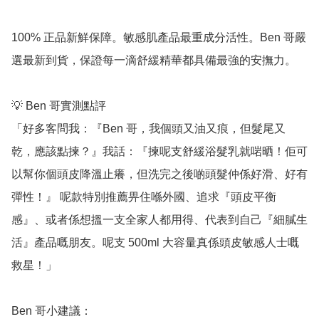
100% 正品新鮮保障。敏感肌產品最重成分活性。Ben 哥嚴
選最新到貨，保證每一滴舒緩精華都具備最強的安撫力。

💡 Ben 哥實測點評

「好多客問我：『Ben 哥，我個頭又油又痕，但髮尾又
乾，應該點揀？』我話：『揀呢支舒緩浴髮乳就啱晒！佢可
以幫你個頭皮降溫止癢，但洗完之後啲頭髮仲係好滑、好有
彈性！』 呢款特別推薦畀住喺外國、追求『頭皮平衡
感』、或者係想搵一支全家人都用得、代表到自己『細膩生
活』產品嘅朋友。呢支 500ml 大容量真係頭皮敏感人士嘅
救星！」

Ben 哥小建議：
