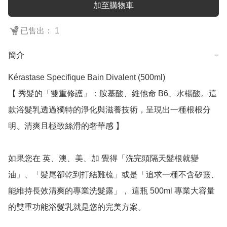
加至購物車
已售出： 1
簡介
−
Kérastase Specifique Bain Divalent (500ml)

【 秀髮的「雙重修護」：胺基酸、維他命 B6、水楊酸。這
款浴髮乳透過獨特的淨化與滋養技術，呈現出一種根根分
明、清爽且極致絲滑的奢華感 】

如果您在 英、澳、美、加 覺得「洗完頭隔天髮根就變
油」、「髮尾卻乾到打結難梳」或是「追求一種不含矽靈、
能維持長效清爽的專業洗髮露」， 這瓶 500ml 專業大容量 
的雙重功能浴髮乳就是您的完美方案。
