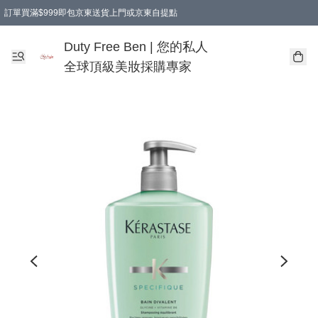
訂單買滿$999即包京東送貨上門或京東自提點
Duty Free Ben | 您的私人
全球頂級美妝採購專家