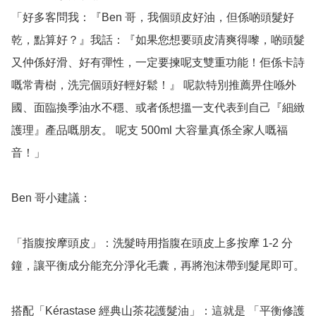
「好多客問我：『Ben 哥，我個頭皮好油，但係啲頭髮好
乾，點算好？』我話：『如果您想要頭皮清爽得嚟，啲頭髮
又仲係好滑、好有彈性，一定要揀呢支雙重功能！佢係卡詩
嘅常青樹，洗完個頭好輕好鬆！』 呢款特別推薦畀住喺外
國、面臨換季油水不穩、或者係想搵一支代表到自己『細緻
護理』產品嘅朋友。 呢支 500ml 大容量真係全家人嘅福
音！」

Ben 哥小建議：

「指腹按摩頭皮」：洗髮時用指腹在頭皮上多按摩 1-2 分
鐘，讓平衡成分能充分淨化毛囊，再將泡沫帶到髮尾即可。

搭配「Kérastase 經典山茶花護髮油」：這就是 「平衡修護