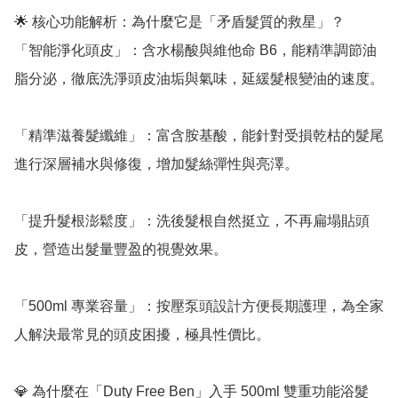
🌟 核心功能解析：為什麼它是「矛盾髮質的救星」？

「智能淨化頭皮」：含水楊酸與維他命 B6，能精準調節油
脂分泌，徹底洗淨頭皮油垢與氣味，延緩髮根變油的速度。

「精準滋養髮纖維」：富含胺基酸，能針對受損乾枯的髮尾
進行深層補水與修復，增加髮絲彈性與亮澤。

「提升髮根澎鬆度」：洗後髮根自然挺立，不再扁塌貼頭
皮，營造出髮量豐盈的視覺效果。

「500ml 專業容量」：按壓泵頭設計方便長期護理，為全家
人解決最常見的頭皮困擾，極具性價比。

💎 為什麼在「Duty Free Ben」入手 500ml 雙重功能浴髮