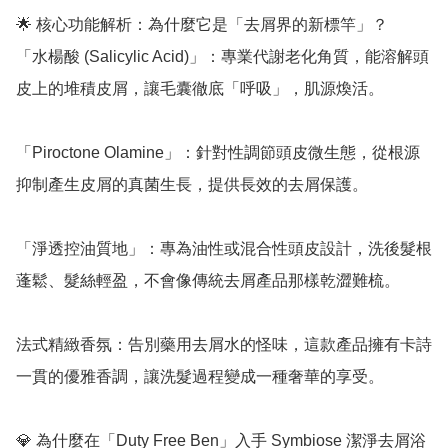
🌟 核心功能解析：為什麼它是「去屑界的新標竿」？

「水楊酸 (Salicylic Acid)」：專業代謝老化角質，能溶解頭
皮上的堆積皮屑，讓毛囊徹底「呼吸」，肌源煥活。

「Piroctone Olamine」：針對性調節頭皮微生態，從根源
抑制產生皮屑的真菌生長，提供長效的去屑保護。

「淨透控油質地」：專為油性或混合性頭皮設計，洗後髮根
蓬鬆、髮絲輕盈，不會像傳統去屑產品那樣乾澀難梳。

法式精緻香氛：告別藥用去屑水的怪味，這款產品擁有卡詩
一貫的優雅香調，讓洗髮過程變成一種奢華的享受。

💎 為什麼在「Duty Free Ben」入手 Symbiose 潔淨去屑浴