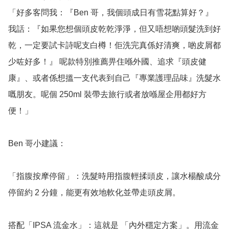
「好多客問我：『Ben 哥，我個頭成日有雪花點算好？』
我話：『如果您想個頭皮乾乾淨淨，但又唔想啲頭髮洗到好
乾，一定要試卡詩呢支白樽！佢洗完真係好清爽，啲皮屑都
少咗好多！』 呢款特別推薦畀住喺外國、追求『頭皮健
康』、或者係想搵一支代表到自己『專業護理品味』洗髮水
嘅朋友。呢個 250ml 裝帶去旅行或者放喺屋企用都好方
便！」

Ben 哥小建議：

「指腹按摩停留」：洗髮時用指腹輕揉頭皮，讓水楊酸成分
停留約 2 分鐘，能更有效地軟化並帶走頭皮屑。

搭配「IPSA 流金水」：這就是 「內外穩定方案」。用流金