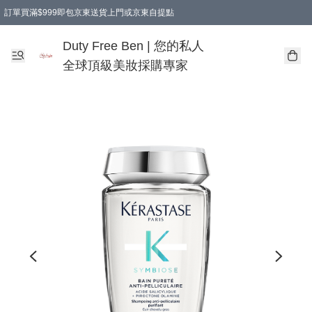
訂單買滿$999即包京東送貨上門或京東自提點
Duty Free Ben | 您的私人
全球頂級美妝採購專家