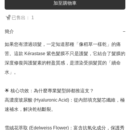
加至購物車
已售出： 1
簡介
−
如果您有漂過頭髮，一定知道那種「像稻草一樣乾」的痛
苦。這款 Kérastase 紫色髮膜不只是護髮，它結合了髮膜的
深度修復與護髮素的輕盈質感，是漂染受損髮質的「續命
水」。

🌟 核心功效：為什麼專業髮型師都推這支？

高濃度玻尿酸 (Hyaluronic Acid)：從內部填充髮芯纖維，極
速補水，解決乾枯斷裂。

雪絨花萃取 (Edelweiss Flower)：富含抗氧化成分，保護秀