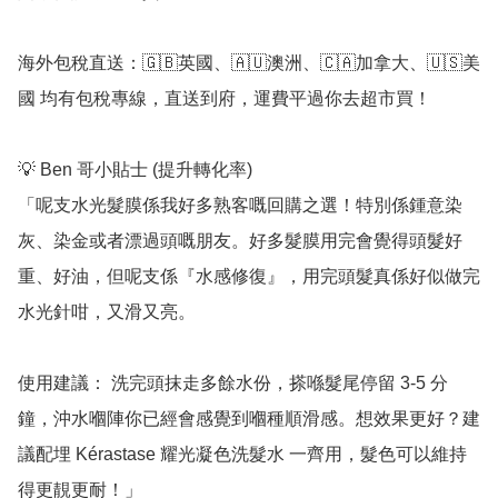
海外包稅直送：🇬🇧英國、🇦🇺澳洲、🇨🇦加拿大、🇺🇸美
國 均有包稅專線，直送到府，運費平過你去超市買！

💡 Ben 哥小貼士 (提升轉化率)

「呢支水光髮膜係我好多熟客嘅回購之選！特別係鍾意染
灰、染金或者漂過頭嘅朋友。好多髮膜用完會覺得頭髮好
重、好油，但呢支係『水感修復』，用完頭髮真係好似做完
水光針咁，又滑又亮。

使用建議： 洗完頭抹走多餘水份，搽喺髮尾停留 3-5 分
鐘，沖水嗰陣你已經會感覺到嗰種順滑感。想效果更好？建
議配埋 Kérastase 耀光凝色洗髮水 一齊用，髮色可以維持
得更靚更耐！」