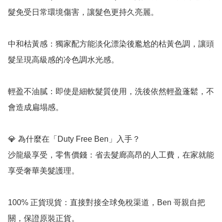
髮免受日常環境傷害，讓髮色更持久亮麗。

中和枯黃感：獨家配方能淡化漂染後尷尬的枯黃色調，讓頭
髮呈現高級感的冷色調水光感。

輕盈不油膩：即使是細軟髮質使用，洗後依然輕盈蓬鬆，不
會造成扁塌感。

💎 為什麼在「Duty Free Ben」入手？

沙龍級享受，零售價錢：省去髮廊高昂的人工費，在家就能
享受奢華美髮護理。

100% 正貨現貨：直接對接全球免稅渠道，Ben 哥親自把
關，保證原裝正貨。
