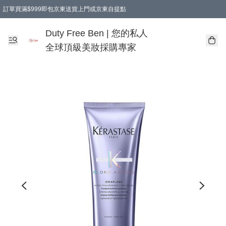
訂單買滿$999即包京東送貨上門或京東自提點
Duty Free Ben | 您的私人
全球頂級美妝採購專家