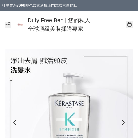
訂單買滿$999即包京東送貨上門或京東自提點
Duty Free Ben | 您的私人
全球頂級美妝採購專家