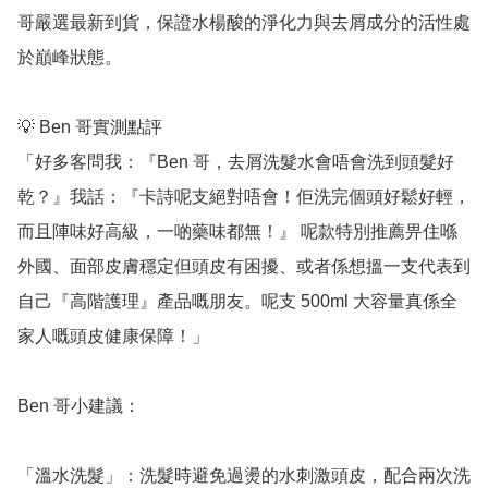
哥嚴選最新到貨，保證水楊酸的淨化力與去屑成分的活性處
於巔峰狀態。

💡 Ben 哥實測點評

「好多客問我：『Ben 哥，去屑洗髮水會唔會洗到頭髮好
乾？』我話：『卡詩呢支絕對唔會！佢洗完個頭好鬆好輕，
而且陣味好高級，一啲藥味都無！』 呢款特別推薦畀住喺
外國、面部皮膚穩定但頭皮有困擾、或者係想搵一支代表到
自己『高階護理』產品嘅朋友。呢支 500ml 大容量真係全
家人嘅頭皮健康保障！」

Ben 哥小建議：

「溫水洗髮」：洗髮時避免過燙的水刺激頭皮，配合兩次洗