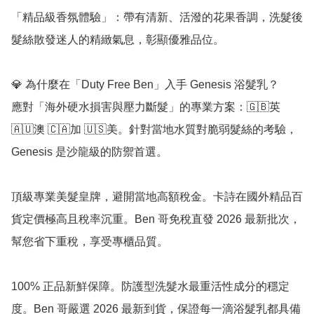
「精品級香氛體驗」：帶有清新、活潑的花果香調，洗髮後
髮絲散發迷人的精緻氣息，彰顯優雅品位。

💎 為什麼在「Duty Free Ben」入手 Genesis 浴髮乳？

應對「海外硬水損害與壓力斷髮」的專業方案：🇬🇧英 
🇦🇺澳 🇨🇦加 🇺🇸美。針對當地水質對脆弱髮絲的考驗，
Genesis 是沙龍級的防禦首選。

頂級專業美髮皇牌，避開當地高額稅金。卡詩在國外精品百
貨定價極高且稅率沉重。Ben 哥免稅直發 2026 最新批次，
幫您省下重稅，享受專櫃品質。

100% 正品新鮮保障。防護型洗髮水最重活性成分的穩定
度。Ben 哥嚴選 2026 最新到貨，保證每一滴浴髮乳都具備