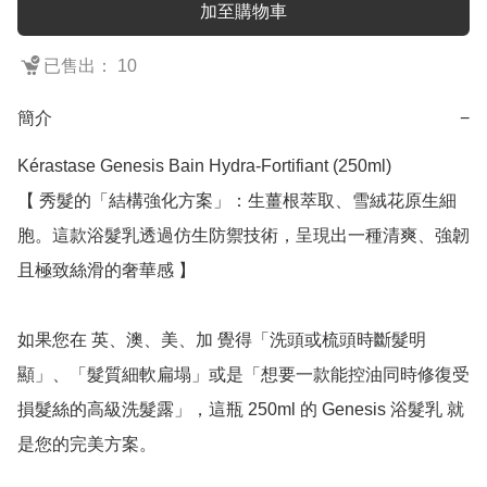
加至購物車
已售出： 10
簡介
−
Kérastase Genesis Bain Hydra-Fortifiant (250ml)

【 秀髮的「結構強化方案」：生薑根萃取、雪絨花原生細
胞。這款浴髮乳透過仿生防禦技術，呈現出一種清爽、強韌
且極致絲滑的奢華感 】

如果您在 英、澳、美、加 覺得「洗頭或梳頭時斷髮明
顯」、「髮質細軟扁塌」或是「想要一款能控油同時修復受
損髮絲的高級洗髮露」，這瓶 250ml 的 Genesis 浴髮乳 就
是您的完美方案。
