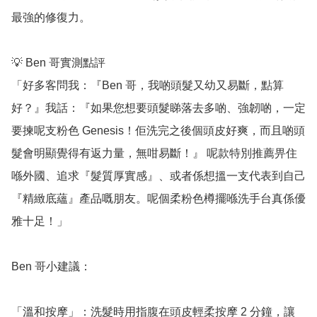
最強的修復力。

💡 Ben 哥實測點評

「好多客問我：『Ben 哥，我啲頭髮又幼又易斷，點算
好？』我話：『如果您想要頭髮睇落去多啲、強韌啲，一定
要揀呢支粉色 Genesis！佢洗完之後個頭皮好爽，而且啲頭
髮會明顯覺得有返力量，無咁易斷！』 呢款特別推薦畀住
喺外國、追求『髮質厚實感』、或者係想搵一支代表到自己
『精緻底蘊』產品嘅朋友。呢個柔粉色樽擺喺洗手台真係優
雅十足！」

Ben 哥小建議：

「溫和按摩」：洗髮時用指腹在頭皮輕柔按摩 2 分鐘，讓