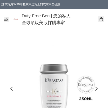
訂單買滿$999即包京東送貨上門或京東自提點
Duty Free Ben | 您的私人
全球頂級美妝採購專家