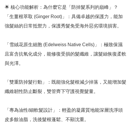
🌟 核心功能解析：為什麼它是「防掉髮系列的巔峰」？

「生薑根萃取 (Ginger Root)」：具備卓越的保護力，能加
強髮絲的日常抵禦力，保護秀髮免受海外惡劣環境損害。

「雪絨花原生細胞 (Edelweiss Native Cells)」：極致保濕
且富含抗氧化成分，能修復受損的髮纖維，讓髮絲恢復柔軟
與光澤。

「雙重防掉髮行動」：既能強化髮根減少掉落，又能增加髮
纖維韌性防止斷裂，雙管齊下守護視覺髮量。

「專為油性/細軟髮設計」：輕盈的凝露質地能深層洗淨頭
皮多餘油脂，洗後髮根蓬鬆、不顯沈重。
