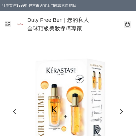
訂單買滿$999即包京東送貨上門或京東自提點
Duty Free Ben | 您的私人
全球頂級美妝採購專家