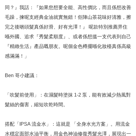
同？』我話：『如果您想要全能、高性價比，而且係想改善
毛躁，揀呢支經典金油就實無錯！佢陣山茶花味好清雅，擦
完之後啲頭髮真係好滑、好有光澤！』 呢款特別推薦畀住
喺外國、追求『秀髮柔順度』、或者係想搵一支代表到自己
『精緻生活』產品嘅朋友。呢個金色樽擺喺化妝檯真係高級
感滿滿！」

Ben 哥小建議：

「吹髮前使用」：在濕髮時塗抹 1-2 泵，能有效減少熱風對
髮絲的傷害，縮短吹乾時間。

搭配「IPSA 流金水」：這就是 「全身水光方案」。用流金
水穩定面部水油平衡，用金色神油修復秀髮光澤，展現出一