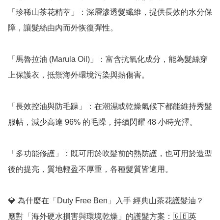
「珍稀山茶花精萃」：深層滲透髮纖維，提供長效的水分保
障，讓髮絲由內而外恢復彈性。

「馬魯拉油 (Marula Oil)」：富含抗氧化成分，能為髮絲穿
上保護衣，抵禦海外環境污染與熱傷害。

「長效控油與防毛躁」：在潮濕或乾燥氣候下都能維持秀髮
服帖，減少高達 96% 的毛躁，持續閃耀 48 小時光澤。

「多功能修護」：既可用於吹髮前的熱防護，也可用於造型
後的提亮，質地輕盈不厚重，各種髮質皆適用。

💎 為什麼在「Duty Free Ben」入手 經典山茶花護髮油？

應對「海外硬水損害與環境乾燥」的護髮方案：🇬🇧英 