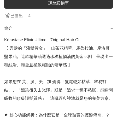
加至購物車
已售出： 4
簡介
−
Kérastase Elixir Ultime L'Original Hair Oil

【 秀髮的「液體黃金」：山茶花精萃、馬魯拉油、摩洛哥
堅果油。這款精華油透過珍稀植物油的黃金比例，呈現出一
種絲滑、輕盈且極致耀眼的奢華感 】

如果您在 英、澳、美、加 覺得「髮尾乾如枯草、容易打
結」、「漂染後失去光澤」或是「追求一種不粘膩、能瞬間
吸收的頂級護髮質感」，這瓶經典神油就是您的完美方案。

🌟 核心功能解析：為什麼它是「全球熱賣的護髮傳奇」？
