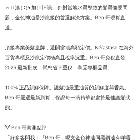
🇦🇺澳 🇨🇦加 🇺🇸美。針對當地水質導致的髮質僵硬問
題，金色神油是沙龍級的首選解決方案。Ben 哥現貨直
送。

頂級專業美髮皇牌，避開當地高額定價。Kérastase 在海外
百貨專櫃及沙龍定價極高且稅率沉重。Ben 哥免稅直發 
2026 最新批次，幫您省下重稅，享受專櫃品質。

100% 正品新鮮保障。護髮油最重油質的新鮮度與香氣。
Ben 哥嚴選最新到貨，保證每一滴精華都處於最佳護髮狀
態。

💡 Ben 哥實測點評

「好多客問我：『Ben 哥，呢支金色神油同黑鑽油有咩唔