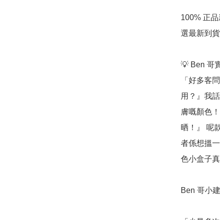
100% 
選最新到貨
💡 Ben 
「好多客問
用？』我話
膚嘅顏色！
晒！』 呢
者係想搵一
色小盒子真
Ben 哥小建