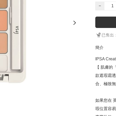
−
已售出：
簡介
IPSA Creat
【 肌膚的
款遮瑕霜透
合、極致無
如果您在 
瑕位置容易