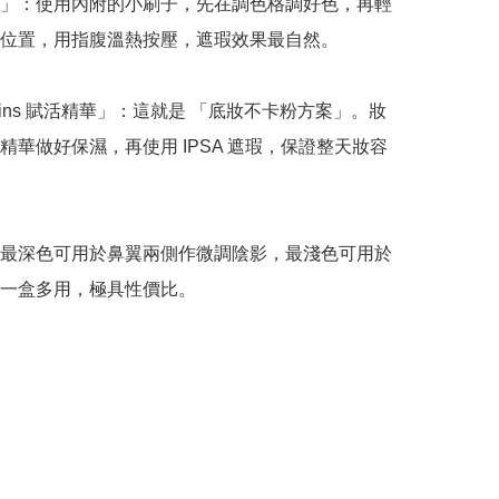
」：使用內附的小刷子，先在調色格調好色，再輕
位置，用指腹溫熱按壓，遮瑕效果最自然。

arins 賦活精華」：這就是 「底妝不卡粉方案」。妝
精華做好保濕，再使用 IPSA 遮瑕，保證整天妝容
最深色可用於鼻翼兩側作微調陰影，最淺色可用於
一盒多用，極具性價比。