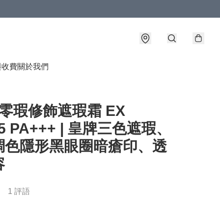
與收費
關於我們
A 零瑕修飾遮瑕霜 EX
25 PA+++ | 皇牌三色遮瑕、
調色隱形黑眼圈暗瘡印、透
容
1 評語