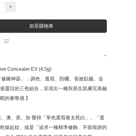
+
加至購物車
 22
−
ive Concealer EX (4.5g)

「修圖神器」：調色、遮瑕、防曬、長效貼服。這
過靈活的三色組合，呈現出一種與原生肌膚完美融
暇的奢華感 】

英、澳、美、加 覺得「單色遮瑕膏太死白」、「遮
乾燥起紋」或是「追求一種精準修飾、不留痕跡的