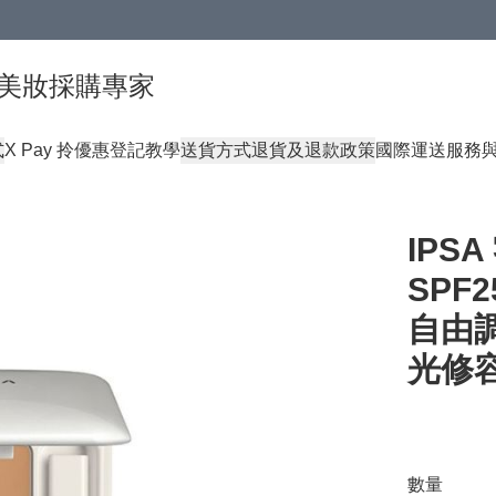
球頂級美妝採購專家
式
X Pay 拎優惠登記教學
送貨方式
退貨及退款政策
國際運送服務
IPS
SPF
自由
光修
數量