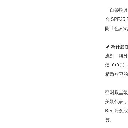
「自帶刷具
合 SPF2
防止色素沉
💎 為什麼在
應對「海外
澳 🇨🇦
精緻妝容的關
亞洲殿堂級
美妝代表，
Ben 哥
質。
