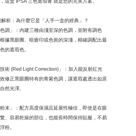
這盒 IPSA 三色遮瑕膏 就是您的完美方案。

功能解析：為什麼它是「人手一盒的經典」？

色調」：內建三種由淺至深的色調，並附有調色
根據黑眼圈、暗瘡印或色斑的深淺，精確調配出最
色的遮瑕色。

 (Red Light Correction)」：加入能反射紅光
效修正黑眼圈特有的青紫色調，讓遮瑕處透出如原
自然光澤。

粉末」：配方高度保濕且延展性極佳，即使是在眼
繁、容易乾燥的部位，也能長時間保持貼服，不易
浮粉。
