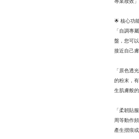
專業妝效」，
🌟 核心
「自調專屬
盤，您可以
接近自己膚
「原色透光技術
的粉末，有
生肌膚般的
「柔韌貼服
周等動作頻
產生摺痕或