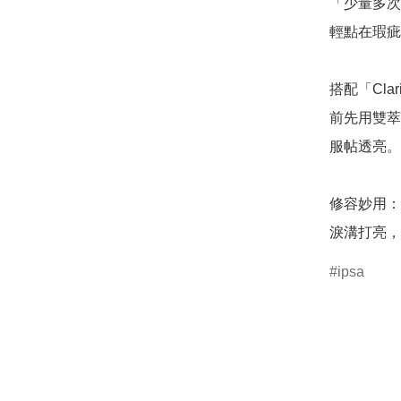
「少量多次
輕點在瑕疵
搭配「Cl
前先用雙萃
服帖透亮。

修容妙用：
淚溝打亮，
ipsa