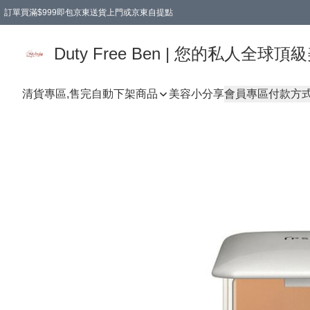
訂單買滿$999即包京東送貨上門或京東自提點
Duty Free Ben | 您的私人全
清貨專區,售完自動下架
商品
美容小分享
會員專區
付款方