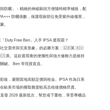
與防曬」：精緻的伸縮刷頭方便隨時精準補妝，配
5 PA+++ 防曬係數，保護瑕疵部位免受紫外線傷害，
澱。

「Duty Free Ben」入手 IPSA 遮瑕霜？

社交需求與完美形象」的必勝方案：🇬🇧英 🇦🇺
加 🇺🇸美。這款遮瑕膏的便攜性與強大修飾力是維持
鍵。 Ben 哥現貨直送。

彩妝，避開當地高額定價與稅金。IPSA 作為日系
在歐美市場的獲取難度較高且稅後價格昂貴。 
免稅直發 2026 最新批次，幫您省下重稅，享受專櫃品