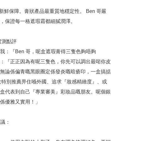
正品新鮮保障。膏狀產品最重質地穩定性。 Ben 哥嚴
，保證每一格遮瑕霜都細膩潤澤。

哥實測點評

我：『Ben 哥，呢盒遮瑕膏得三隻色夠唔夠
：『正正因為有呢三隻色，你先可以調出最啱你皮
無論係偏青嘅黑眼圈定係發炎嘅暗瘡印，一盒搞掂
款特別推薦畀住喺外國、追求『妝感精緻度』、或
盒代表到自己『專業審美』彩妝品嘅朋友。呢個銀
係優雅又實用！」

議：
